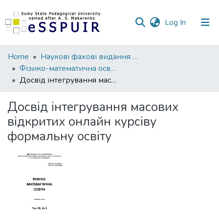
(current)
Log In
Communities
Home
Наукові фахові видання СумДПУ
&
Фізико-математична освіта
Collections
Досвід інтегрування масових відкритих онлайн курсіву формальну освіту
All of DSpace
Досвід інтегрування масових
відкритих онлайн курсіву
Statistics
формальну освіту