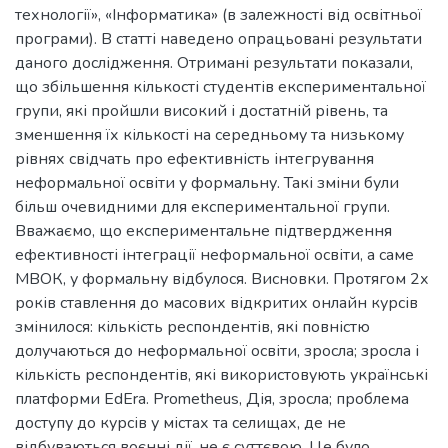
технології», «Інформатика» (в залежності від освітньої
програми). В статті наведено опрацьовані результати
даного дослідження. Отримані результати показали,
що збільшення кількості студентів експериментальної
групи, які пройшли високий і достатній рівень, та
зменшення їх кількості на середньому та низькому
рівнях свідчать про ефективність інтегрування
неформальної освіти у формальну. Такі зміни були
більш очевидними для експериментальної групи.
Вважаємо, що експериментальне підтвердження
ефективності інтеграції неформальної освіти, а саме
МВОК, у формальну відбулося. Висновки. Протягом 2х
років ставлення до масових відкритих онлайн курсів
змінилося: кількість респондентів, які повністю
долучаються до неформальної освіти, зросла; зросла і
кількість респондентів, які використовують українські
платформи EdEra. Prometheus, Дія, зросла; проблема
доступу до курсів у містах та селищах, де не
відбуваються воєнні дії, не є суттєвою. Це було