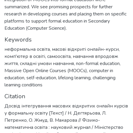
summarized. We see promising prospects for further
research in developing courses and placing them on specific
platforms to support formal education in Secondary
Education (Computer Science).
Keywords
неформальна освіта
,
масові відкриті онлайн-курси
,
комп'ютер в освіті
,
самоосвіта
,
навчання впродовж
життя
,
складні умови навчання
,
non-formal education
,
Massive Open Online Courses (MOOCs)
,
computer in
education
,
self-education
,
lifelong learning
,
challenging
learning conditions
Citation
Досвід інтегрування масових відкритих онлайн курсів
у формальну освіту [Текст] / Н. Дегтярьова, Л.
Петренко, О. Жмуд, В. Макарова // Фізико-
математична освіта : науковий журнал / Міністерство