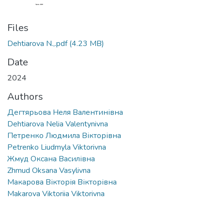
Files
Dehtiarova N.,.pdf
(4.23 MB)
Date
2024
Authors
Дегтярьова Неля Валентинівна
Dehtiarova Nelia Valentynivna
Петренко Людмила Вікторівна
Petrenko Liudmyla Viktorivna
Жмуд Оксана Василівна
Zhmud Oksana Vasylivna
Макарова Вікторія Вікторівна
Makarova Viktoriia Viktorivna