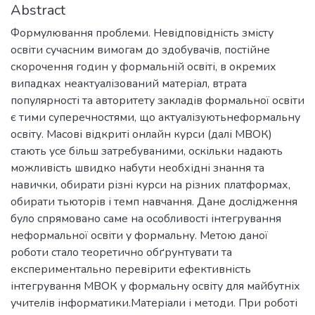
Abstract
Формулювання проблеми. Невідповідність змісту
освіти сучасним вимогам до здобувачів, постійне
скорочення годин у формальній освіті, в окремих
випадках неактуалізований матеріал, втрата
популярності та авторитету закладів формальної освіти
є тими суперечностями, що актуалізуютьнеформальну
освіту. Масові відкриті онлайн курси (далі МВОК)
стають усе більш затребуваними, оскільки надають
можливість швидко набути необхідні знання та
навички, обирати різні курси на різних платформах,
обирати тьюторів і темп навчання. Дане дослідження
було спрямовано саме на особливості інтегрування
неформальної освіти у формальну. Метою даної
роботи стало теоретично обґрунтувати та
експериментально перевірити ефективність
інтегрування МВОК у формальну освіту для майбутніх
учителів інформатики.Матеріали і методи. При роботі