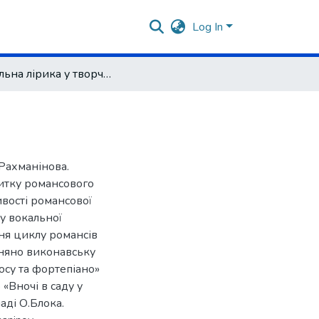
Log In
Вокальна лірика у творчості С. Рахманінова
.Рахманінова.
итку романсового
ивості романсової
у вокальної
ння циклу романсів
івняно виконавську
осу та фортепіано»
«Вночі в саду у
аді О.Блока.