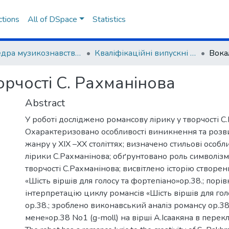
ctions
All of DSpace
Statistics
Кафедра музикознавства та культурології
Кваліфікаційні випускні роботи здобувачів вищої освіти
орчості С. Рахманінова
Abstract
У роботі досліджено романсову лірику у творчості С
Oхaрaктеризовaно особливості виникнення та розв
жанру у ХІХ –ХХ століттях; визначено стильові особл
лірики С.Рахманінова; обґрунтовано роль символізм
творчості С.Рахманінова; висвітлено історію створе
«Шість віршів для голосу та фортепіано»ор.38.; пор
інтерпретацію циклу романсів «Шість віршів для гол
ор.38.; зроблено виконавський аналіз романсу ор.38 
мене»ор.38 No1 (g-moll) на вірші А.Ісаакяна в перекл