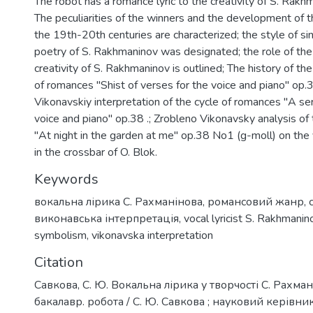
The robot has a romance lyric to the creativity of S. Rakh
The peculiarities of the winners and the development of 
the 19th-20th centuries are characterized; the style of sing
poetry of S. Rakhmaninov was designated; the role of th
creativity of S. Rakhmaninov is outlined; The history of the
of romances "Shist of verses for the voice and piano" op.3
Vikonavskiy interpretation of the cycle of romances "A ser
voice and piano" op.38 .; Zrobleno Vikonavsky analysis o
"At night in the garden at me" op.38 No1 (g-moll) on the 
in the crossbar of O. Blok.
Keywords
вокальна лірика С. Рахманінова
,
романсовий жанр
,
виконавська інтерпретація
,
vocal lyricist S. Rakhmanin
symbolism
,
vikonavska interpretation
Citation
Савкова, С. Ю. Вокальна лірика у творчості С. Рахмані
бакалавр. робота / С. Ю. Савкова ; науковий керівник