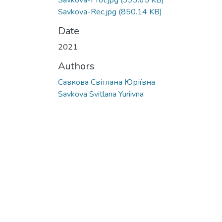
Savkova-Prot.jpg
(393.65 KB)
Savkova-Rec.jpg
(850.14 KB)
Date
2021
Authors
Савкова Світлана Юріївна
Savkova Svitlana Yuriivna