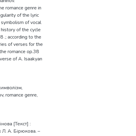
maninov.
the romance genre in
ularity of the lyric
e symbolism of vocal
 history of the cycle
8 .; according to the
ies of verses for the
f the romance op.38
verse of A. Isaakyan
символізм
,
ov
,
romance genre
,
нова [Текст] :
 Л. А. Бірюкова. –