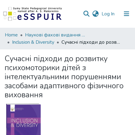
(current)
Log In
Communities
Home
Наукові фахові видання СумДПУ
&
Inclusion & Diversity
Сучасні підходи до розвитку психомоторики дітей з інтелектуальними порушеннями засобами адаптивного фізичного виховання
Collections
Сучасні підходи до розвитку
All of DSpace
психомоторики дітей з
інтелектуальними порушеннями
Statistics
засобами адаптивного фізичного
виховання