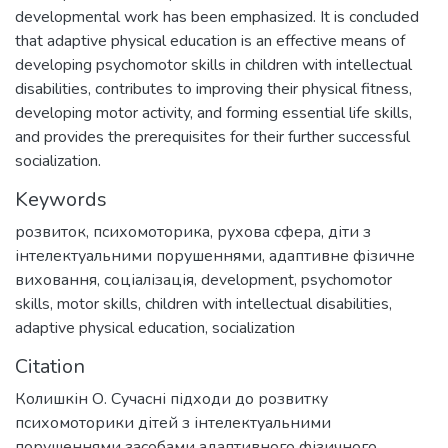
developmental work has been emphasized. It is concluded
that adaptive physical education is an effective means of
developing psychomotor skills in children with intellectual
disabilities, contributes to improving their physical fitness,
developing motor activity, and forming essential life skills,
and provides the prerequisites for their further successful
socialization.
Keywords
розвиток
,
психомоторика
,
рухова сфера
,
діти з
інтелектуальними порушеннями
,
адаптивне фізичне
виховання
,
соціалізація
,
development
,
psychomotor
skills
,
motor skills
,
children with intellectual disabilities
,
adaptive physical education
,
socialization
Citation
Колишкін О. Сучасні підходи до розвитку
психомоторики дітей з інтелектуальними
порушеннями засобами адаптивного фізичного