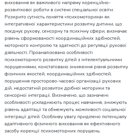
виховання як важливого напряму корекційно-
розвиткової роботи в системі спеціальної освіти.
Розкрито сутність поняття «психомоторика» як
інтегративної характеристики розвитку дитини, що
поєднує рухову, сенсорну та психічну сфери, визначає
рівень сформованості координаційних здібностей,
моторного контролю та здатності до регуляції рухової
діяльності. Проаналізовано особливості
психомоторного розвитку дітей з інтелектуальними
порушеннями, констатовано зниження рівня розвитку
фізичних якостей, координаційних здібностей,
порушення просторово-часової організації рухових
дій, недостатній розвиток дрібної моторики та
сенсорної інтеграції. Визначено, що зазначені
особливості ускладнюють процес навчання, знижують
рівень адаптації та обмежують можливості соціальної
інтеграції дітей. Особливу увагу приділено потенціалу
адаптивного фізичного виховання як ефективного
засобу корекції психомоторних порушень.