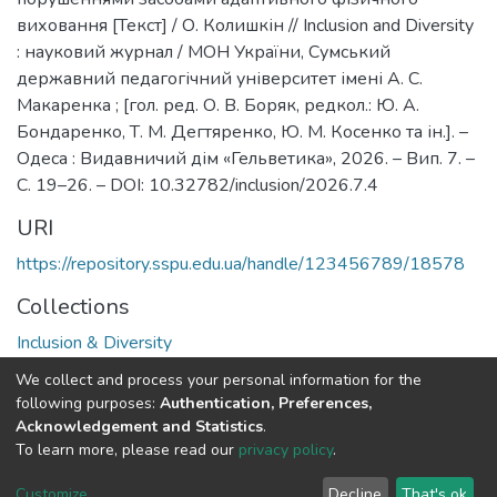
виховання [Текст] / О. Колишкін // Inclusion and Diversity
: науковий журнал / МОН України, Сумський
державний педагогічний університет імені А. С.
Макаренка ; [гол. ред. О. В. Боряк, редкол.: Ю. А.
Бондаренко, Т. М. Дегтяренко, Ю. М. Косенко та ін.]. –
Одеса : Видавничий дім «Гельветика», 2026. – Вип. 7. –
С. 19–26. – DOI: 10.32782/inclusion/2026.7.4
URI
https://repository.sspu.edu.ua/handle/123456789/18578
Collections
Inclusion & Diversity
We collect and process your personal information for the
Full item page
Google Scholar
following purposes:
Authentication, Preferences,
Acknowledgement and Statistics
.
To learn more, please read our
privacy policy
.
DSpace software and SSPU named after A.S. Makarenko
copyright © 2002-2026
LYRASIS
Customize
Decline
That's ok