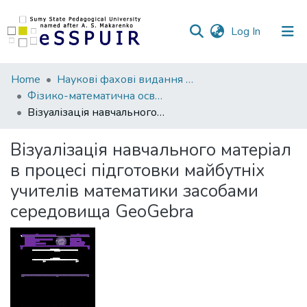
(current)
Log In
Communities
Home
Наукові фахові видання СумДПУ
&
Фізико-математична освіта
Collections
Візуалізація навчального матеріал в процесі підготовки майбутніх учителів математики засобами середовища GeoGebra
All of DSpace
Візуалізація навчального матеріал
в процесі підготовки майбутніх
Statistics
учителів математики засобами
середовища GeoGebra