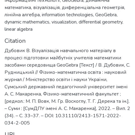
інформаційні технології
,
GeoGebra
,
динамічна
математика
,
візуалізація
,
диференціальна геометрія
,
лінійна алгебра
,
information technologies
,
GeoGebra
,
dynamic mathematics
,
visualization
,
differential geometry
,
linear algebra
Citation
Дубовик В. Візуалізація навчального матеріалу в
процесі підготовки майбутніх учителів математики
засобами середовища GeoGebra [Текст] / В. Дубовик, С.
Рудницький // Фізико-математична освіта : науковий
журнал / Міністерство освіти і науки України,
Сумський державний педагогічний університет імені
А. С. Макаренка, Фізико-математичний факультет ;
[редкол.: М. П. Вовк, М. Гр. Воскоглу, Т. Г. Дерека та ін.].
– Суми : [СумДПУ імені А. С. Макаренка], 2022. – Вип. 2
(34). – С. 33–37. – DOI: 10.31110/2413-1571-2022-
034-2-005
URI