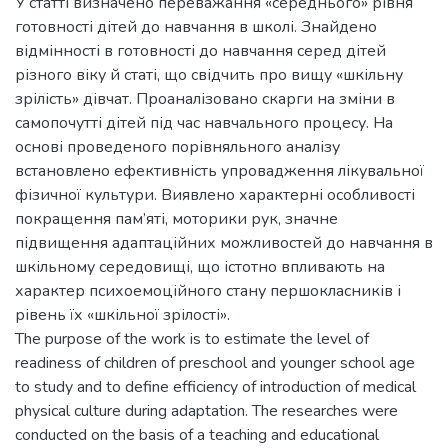
У статті визначено переважання «середнього» рівня
готовності дітей до навчання в школі. Знайдено
відмінності в готовності до навчання серед дітей
різного віку й статі, що свідчить про вищу «шкільну
зрілість» дівчат. Проаналізовано скарги на зміни в
самопочутті дітей під час навчального процесу. На
основі проведеного порівняльного аналізу
встановлено ефективність упровадження лікувальної
фізичної культури. Виявлено характерні особливості
покращення пам’яті, моторики рук, значне
підвищення адаптаційних можливостей до навчання в
шкільному середовищі, що істотно впливають на
характер психоемоційного стану першокласників і
рівень їх «шкільної зрілості».
The purpose of the work is to estimate the level of
readiness of children of preschool and younger school age
to study and to define efficiency of introduction of medical
physical culture during adaptation. The researches were
conducted on the basis of a teaching and educational