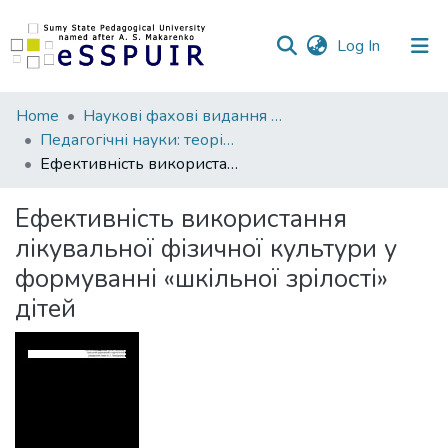
(current)
Log In
Communities
Home
Наукові фахові видання СумДПУ
&
Педагогічні науки: теорія, історія, інноваційні технології
Collections
Ефективність використання лікувальної фізичної культури у формуванні «шкільної зрілості» дітей
All of DSpace
Ефективність використання
лікувальної фізичної культури у
Statistics
формуванні «шкільної зрілості»
дітей