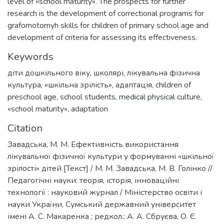
level of «school maturity». The prospects for further
research is the development of correctional programs for
grafomotornyh skills for children of primary school age and
development of criteria for assessing its effectiveness.
Keywords
діти дошкільного віку
,
школярі
,
лікувальна фізична
культура
,
«шкільна зрілість»
,
адаптація
,
children of
preschool age
,
school students
,
medical physical culture
,
«school maturity»
,
adaptation
Citation
Завадська, М. М. Ефективність використання
лікувальної фізичної культури у формуванні «шкільної
зрілості» дітей [Текст] / М. М. Завадська, М. В. Голінко //
Педагогічні науки: теорія, історія, інноваційні
технології : науковий журнал / Міністерство освіти і
науки України, Сумський державний університет
імені А. С. Макаренка ; редкол.: А. А. Сбруєва, О. Є.