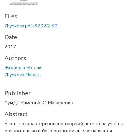
Files
Zhydkova.pdf
(320.82 KB)
Date
2017
Authors
Жидкова Наталія
Zhydkova Nataliia
Publisher
СумДПУ імені А. С. Макаренка
Abstract
У статті охарактеризовано творчий потенціал учнів та
розкрито шляхи його розвитку під час навчання