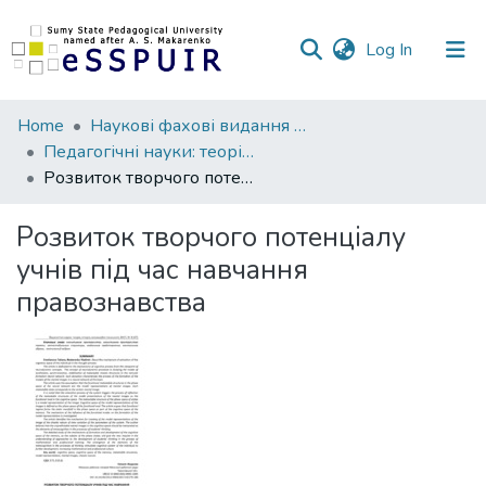
(current)
Log In
Communities
Home
Наукові фахові видання СумДПУ
&
Педагогічні науки: теорія, історія, інноваційні технології
Collections
Розвиток творчого потенціалу учнів під час навчання правознавства
All of DSpace
Розвиток творчого потенціалу
учнів під час навчання
Statistics
правознавства