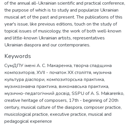
of the annual all-Ukrainian scientific and practical conference,
the purpose of which is to study and popularize Ukrainian
musical art of the past and present. The publications of this
year's issue, like previous editions, touch on the study of
topical issues of musicology, the work of both well-known
and little-known Ukrainian artists, representatives
Ukrainian diaspora and our contemporaries.
Keywords
СумДПУ імені А. С. Макаренка
,
творча спадщина
композиторів
,
XVII - початок XX століття
,
музична
культура діаспори
,
композиторська практика
,
музикознавча практика
,
виконавська практика
,
музично-педагогічний досвід
,
SSPU of A. S. Makarenko
,
creative heritage of composers
,
17th - beginning of 20th
century
,
musical culture of the diaspora
,
composer practice
,
musicological practice
,
executive practice
,
musical and
pedagogical experience