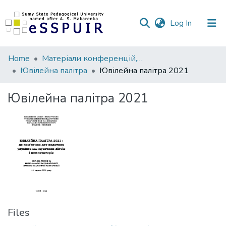
(current)
Log In
Communities
Home
Матеріали конференцій, семінарів, читань
&
Ювілейна палітра
Ювілейна палітра 2021
Collections
Ювілейна палітра 2021
All of DSpace
Statistics
Files