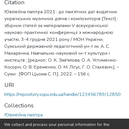
Citation
Ювілейна палітра 2021 : до пам’ятних дат видатних
українських музичних діячів і композиторів [Текст] :
збірник статей за матеріалами V всеукраїнської
науково-практичної конференції з міжнародною
участю, 3-4 грудня 2021 року / МОН України,
Сумський державний педагогічний ун-т ім. А. С.
Макаренка, Навчально-науковий ін-т культури і
мистецтв ; [редкол.: О. К. Зав'ялова, О. А. Устименко-
Косоріч, О. В. Єременко, О. М. Лігус, Г. О. Стахевич,]. –
Суми : [ФОП Цьома С. П.], 2022. – 156 с.
URI
https://repository.sspu.edu.ua/handle/123456789/12850
Collections
Ювілейна палітра
We collect and process your personal information for the
Full item page
Google Scholar