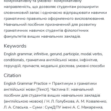
комунікативну та умовно- комунікативну
направленість, що дозволяє студентам розширити
словниковий запас і одночасно відпрацювати навички
граматично правильно оформленого висловлювання.
Навчальний посібник призначений для розвитку
граматичних навичок студентів філологічних
факультетів вищих навчальних закладів.
Keywords
English grammar
,
infinitive
,
gerund
,
participle
,
modal verbs
,
conditionals
,
граматика англійської мови
,
інфінітив
,
герундій
,
причастя
,
модальні дієслова
,
умовні способи
Citation
English Grammar Practice = Практикум з граматики
англійської мови [Текст]. Частина ІІ : навчальний
посібник для студентів вищих навчальних закладів
(англійською мовою) / Н. Л. Голубкова, А. М. Коваленко,
Л. А. Спаська. – Суми : СумДПУ імені А. С. Макаренка,