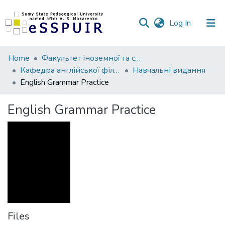
(current)
Log In
Communities
Home
Факультет іноземної та слов’янської філології
&
Кафедра англійської філології та лінгводидактики
Навчальні видання
Collections
English Grammar Practice
All of DSpace
English Grammar Practice
Statistics
Files