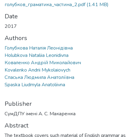
голубков_граматика_частина_2.pdf
(1.41 MB)
Date
2017
Authors
Голубкова Наталія Леонідівна
Holubkova Nataliia Leonidivna
Коваленко Андрій Миколайович
Kovalenko Andrii Mykolaiovych
Спаська Людмила Анатоліївна
Spaska Liudmyla Anatoliivna
Publisher
СумДПУ імені А. С. Макаренка
Abstract
The textbook covers such material of English grammar as