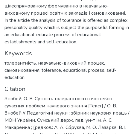
цілеспрямованому формуванню в навчально-
виховному процесі освітніх закладів і самовихованні.
In the article the analysis of tolerance is offered as complex
personality quality which is subject the purposeful forming in
an educational-educate process of educational
establishments and self-education.
Keywords
толерантність
,
навчально-виховний процес
,
самовиховання
,
tolerance
,
educational process
,
self-
education
Citation
Знобей, О. В. Сутність толерантності в контексті
сучасних проблем наукового знання [Текст] / О. В.
Знобей // Педагогічні науки : збірник наукових праць /
МОН України, Сумський держ. пед. ун-т ім. А. С.
Макаренка ; [редкол.: А. А. Сбруєва, М. О. Лазарєв, В. І.