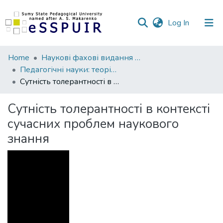
(current)
Log In
Communities
Home
Наукові фахові видання СумДПУ
&
Педагогічні науки: теорія, історія, інноваційні технології
Collections
Сутність толерантності в контексті сучасних проблем наукового знання
All of DSpace
Сутність толерантності в контексті
сучасних проблем наукового
Statistics
знання