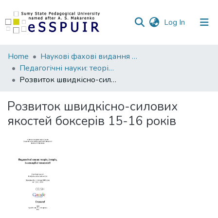
(current)
Log In
Communities
Home
Наукові фахові видання СумДПУ
&
Педагогічні науки: теорія, історія, інноваційні технології
Collections
Розвиток швидкісно-силових якостей боксерів 15-16 років
All of DSpace
Розвиток швидкісно-силових
якостей боксерів 15-16 років
Statistics