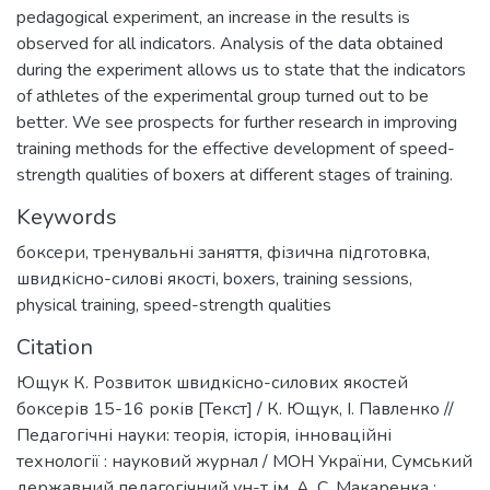
pedagogical experiment, an increase in the results is
observed for all indicators. Analysis of the data obtained
during the experiment allows us to state that the indicators
of athletes of the experimental group turned out to be
better. We see prospects for further research in improving
training methods for the effective development of speed-
strength qualities of boxers at different stages of training.
Keywords
боксери
,
тренувальні заняття
,
фізична підготовка
,
швидкісно-силові якості
,
boxers
,
training sessions
,
physical training
,
speed-strength qualities
Citation
Ющук К. Розвиток швидкісно-силових якостей
боксерів 15-16 років [Текст] / К. Ющук, І. Павленко //
Педагогічні науки: теорія, історія, інноваційні
технології : науковий журнал / МОН України, Сумський
державний педагогічний ун-т ім. А. С. Макаренка ;