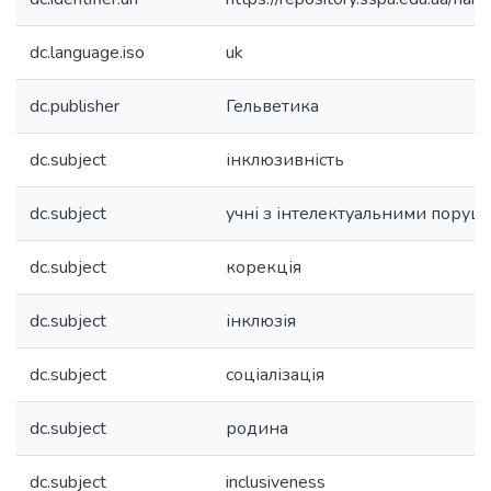
dc.language.iso
uk
dc.publisher
Гельветика
dc.subject
інклюзивність
dc.subject
учні з інтелектуальними пору
dc.subject
корекція
dc.subject
інклюзія
dc.subject
соціалізація
dc.subject
родина
dc.subject
inclusiveness