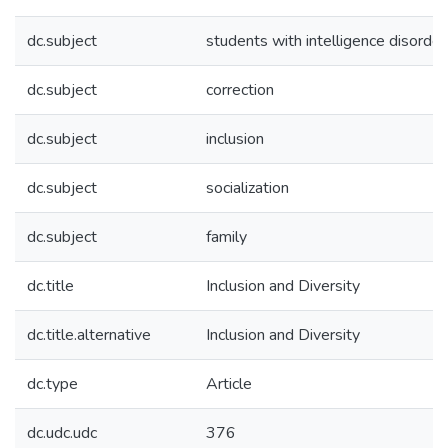
dc.subject
students with intelligence disorder
dc.subject
correction
dc.subject
inclusion
dc.subject
socialization
dc.subject
family
dc.title
Inclusion and Diversity
dc.title.alternative
Inclusion and Diversity
dc.type
Article
dc.udc.udc
376