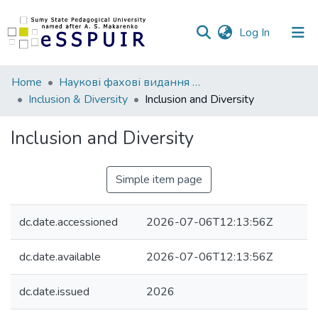
(current)
Log In
Communities
Home
Наукові фахові видання СумДПУ
&
Inclusion & Diversity
Inclusion and Diversity
Collections
Inclusion and Diversity
All of DSpace
Simple item page
Statistics
dc.date.accessioned
2026-07-06T12:13:56Z
dc.date.available
2026-07-06T12:13:56Z
dc.date.issued
2026