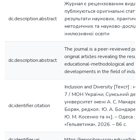
Журнал є рецензованим виданн
публікуються оригінальні статт
dc.description.abstract
результати наукових, практичн
методичних та науково-дослідн
інклюзивної освіти
The journal is a peer-reviewed publ
original articles revealing the results
dc.description.abstract
educational-methodological and sci
developments in the field of inclus
Inclusion and Diversity [Текст] :
7 / МОН України, Сумський де
університет імені А. С. Макаренка
dc.identifier.citation
Боряк, редкол.: Ю. А. Бондаренк
Ю. М. Косенко та ін.]. – Одеса :
«Гельветика», 2026. – 86 с.
dc.identifier.uri
https://repository.sspu.edu.ua/