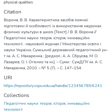
physical qualities
Citation
Ворона, В. В. Характеристика засобів лижної
підготовки й особливості їx використання науроках
фізичної культури в школі [Текст] / В. В. Ворона //
Педагогічні науки: теорія, історія, інноваційні
технології : науковий журнал / Міністерство освіти і
науки України, Сумський державний педагогічний ун-
т ім. А. С. Макаренка ; [редкол.: А. А. Сбруєва, М. О.
Лазарев, О. І. Огієнко та ін.]. – Суми : СумДПУ ім. А. С.
Макаренка, 2010. – № 5 (7). – С. 147–154.
URI
https://repository.sspu.edu.ua/handle/123456789/6241
Collections
Педагогічні науки: теорія, історія, інноваційні
технології