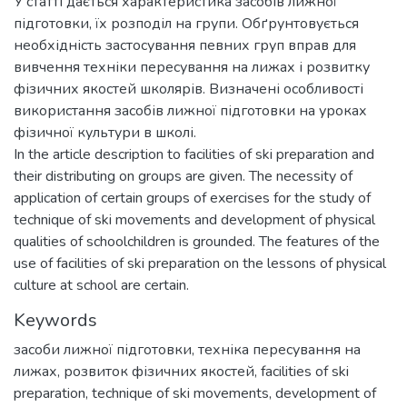
У статті дається характеристика засобів лижної
підготовки, їх розподіл на групи. Обґрунтовується
необхідність застосування певних груп вправ для
вивчення техніки пересування на лижах і розвитку
фізичних якостей школярів. Визначені особливості
використання засобів лижної підготовки на уроках
фізичної культури в школі.
In the article description to facilities of ski preparation and
their distributing on groups are given. The necessity of
application of certain groups of exercises for the study of
technique of ski movements and development of physical
qualities of schoolchildren is grounded. The features of the
use of facilities of ski preparation on the lessons of physical
culture at school are certain.
Keywords
засоби лижної підготовки
,
техніка пересування на
лижах
,
розвиток фізичних якостей
,
facilities of ski
preparation
,
technique of ski movements
,
development of