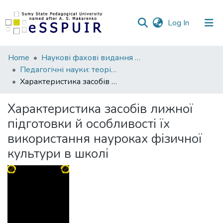
(current)
Log In
Communities
Home
Наукові фахові видання СумДПУ
&
Педагогічні науки: теорія, історія, інноваційні технології
Collections
Характеристика засобів лижної підготовки й особливості їx використання науроках фізичної культури в школі
All of DSpace
Характеристика засобів лижної
підготовки й особливості їx
Statistics
використання науроках фізичної
культури в школі