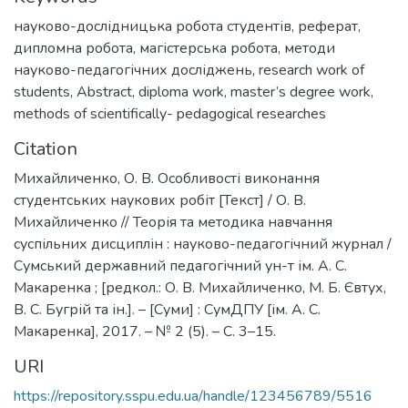
науково-дослідницька робота студентів
,
реферат
,
дипломна робота
,
магістерська робота
,
методи
науково-педагогічних досліджень
,
research work of
students
,
Abstract
,
diploma work
,
master’s degree work
,
methods of scientifically- pedagogical researches
Citation
Михайличенко, О. В. Особливості виконання
студентських наукових робіт [Текст] / О. В.
Михайличенко // Теорія та методика навчання
суспільних дисциплін : науково-педагогічний журнал /
Сумський державний педагогічний ун-т ім. А. С.
Макаренка ; [редкол.: О. В. Михайличенко, М. Б. Євтух,
В. С. Бугрій та ін.]. – [Суми] : СумДПУ [ім. А. С.
Макаренка], 2017. – № 2 (5). – С. 3–15.
URI
https://repository.sspu.edu.ua/handle/123456789/5516