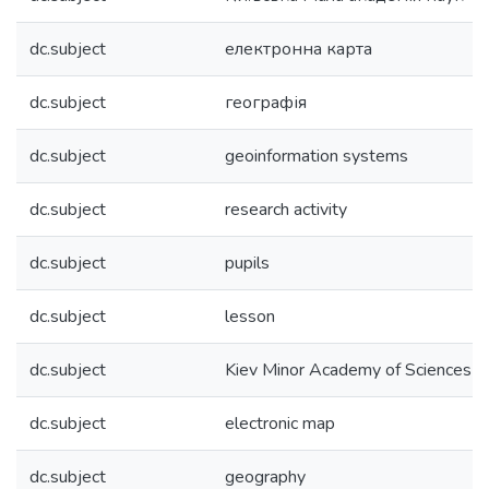
dc.subject
електронна карта
dc.subject
географія
dc.subject
geoinformation systems
dc.subject
research activity
dc.subject
pupils
dc.subject
lesson
dc.subject
Kiev Minor Academy of Sciences
dc.subject
electronic map
dc.subject
geography