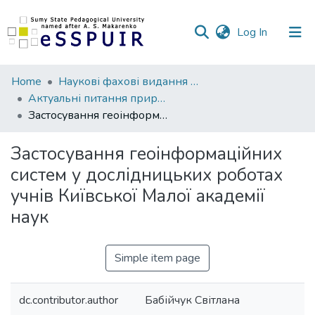
(current)
Log In
Communities
Home
Наукові фахові видання СумДПУ
&
Актуальні питання природничо-математичної освіти
Collections
Застосування геоінформаційних систем у дослідницьких роботах учнів Київської Малої академії наук
All of DSpace
Застосування геоінформаційних
систем у дослідницьких роботах
Statistics
учнів Київської Малої академії
наук
Simple item page
dc.contributor.author
Бабійчук Світлана