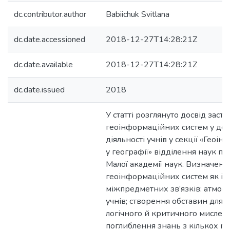
dc.contributor.author
Babiichuk Svitlana
dc.date.accessioned
2018-12-27T14:28:21Z
dc.date.available
2018-12-27T14:28:21Z
dc.date.issued
2018
У статті розглянуто досвід заст
геоінформаційних систем у до
діяльності учнів у секції «Геоі
у географії» відділення наук п
Малої академії наук. Визначено
геоінформаційних систем як інс
міжпредметних зв’язків: атмос
учнів; створення обставин для р
логічного й критичного мислен
поглиблення знань з кількох п