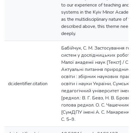
to our experience of teaching and 
systems in the Kyiv Minor Academy
as the multidisciplinary nature of th
described above, this theme needs
deeply.
Бабійчук, С. М. Застосування г
систем у дослідницьких роботах
Малої академії наук [Текст] / С. М
Актуальні питання природничо
освіти : збірник наукових праць
dc.identifier.citation
освіти і науки України, Сумсь
педагогічний університет імені 
[редкол.: В. Г. Бевз, Н. В. Бровка,
голова редкол. О. С. Чашечникова
[СумДПУ імені А. С. Макаренка],
С. 5–9.