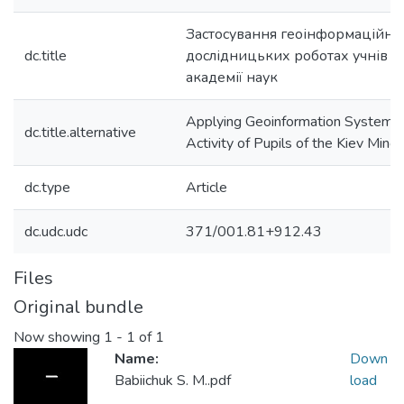
Застосування геоінформаційних
dc.title
дослідницьких роботах учнів К
академії наук
Applying Geoinformation Systems 
dc.title.alternative
Activity of Pupils of the Kiev Min
dc.type
Article
dc.udc.udc
371/001.81+912.43
Files
Original bundle
Now showing
1 - 1 of 1
Name:
Down
Babiichuk S. M..pdf
load