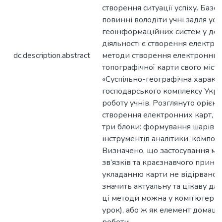
створення ситуації успіху. Баз
повинні володіти учні задля ус
геоінформаційних систем у до
діяльності є створення електро
dc.description.abstract
методи створення електронних
топографічної карти свого міста
«Суспільно-географічна характ
господарського комплексу Укра
роботу учнів. Розглянуто орієн
створення електронних карт, як
три блоки: формування шарів к
інструментів аналітики, компон
Визначено, що застосування м
зв’язків та краєзнавчого прин
укладанню карти не відірваної в
значить актуальну та цікаву для
ці методи можна у комп’ютерно
урок), або ж як елемент домашн