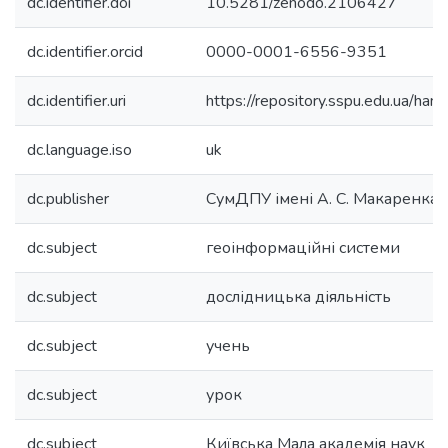
dc.identifier.doi
10.5281/zenodo.2106427
dc.identifier.orcid
0000-0001-6556-9351
dc.identifier.uri
https://repository.sspu.edu.ua/
dc.language.iso
uk
dc.publisher
СумДПУ імені А. С. Макаренка
dc.subject
геоінформаційні системи
dc.subject
дослідницька діяльність
dc.subject
учень
dc.subject
урок
dc.subject
Київська Мала академія наук