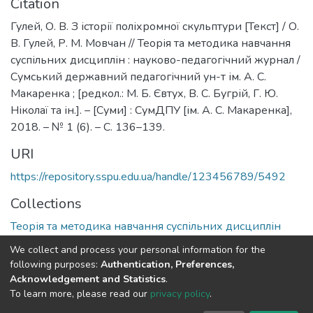
Citation
Гулей, О. В. З історії поліхромної скульптури [Текст] / О.
В. Гулей, Р. М. Мовчан // Теорія та методика навчання
суспільних дисциплін : науково-педагогічний журнал /
Сумський державний педагогічний ун-т ім. А. С.
Макаренка ; [редкол.: М. Б. Євтух, В. С. Бугрій, Г. Ю.
Ніколаї та ін.]. – [Суми] : СумДПУ [ім. А. С. Макаренка],
2018. – № 1 (6). – С. 136–139.
URI
https://repository.sspu.edu.ua/handle/123456789/5492
Collections
Теорія та методика навчання суспільних дисциплін
We collect and process your personal information for the
Full item page
Google Scholar
following purposes:
Authentication, Preferences,
Acknowledgement and Statistics
.
To learn more, please read our
privacy policy
.
DSpace software and SSPU named after A.S. Makarenko