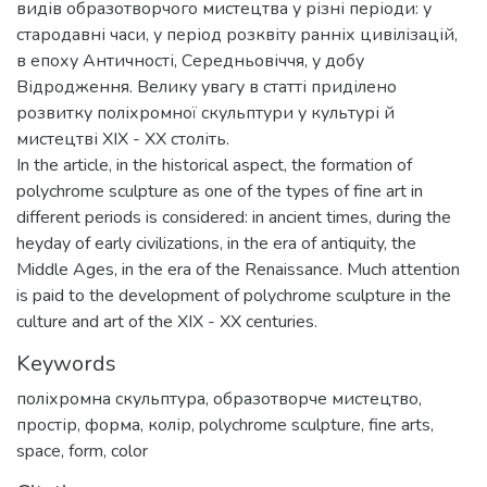
видів образотворчого мистецтва у різні періоди: у
стародавні часи, у період розквіту ранніх цивілізацій,
в епоху Античності, Середньовіччя, у добу
Відродження. Велику увагу в статті приділено
розвитку поліхромної скульптури у культурі й
мистецтві XIX - XX століть.
In the article, in the historical aspect, the formation of
polychrome sculpture as one of the types of fine art in
different periods is considered: in ancient times, during the
heyday of early civilizations, in the era of antiquity, the
Middle Ages, in the era of the Renaissance. Much attention
is paid to the development of polychrome sculpture in the
culture and art of the XIX - XX centuries.
Keywords
поліхромна скульптура
,
образотворче мистецтво
,
простір
,
форма
,
колір
,
polychrome sculpture
,
fine arts
,
space
,
form
,
color