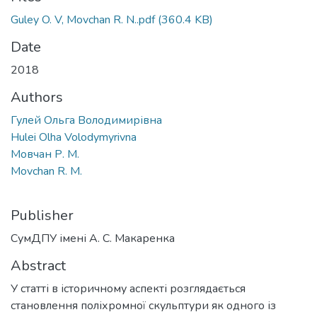
Gulеy O. V, Movchan R. N..pdf
(360.4 KB)
Date
2018
Authors
Гулей Ольга Володимирівна
Hulei Olha Volodymyrivna
Мовчан Р. М.
Movchan R. M.
Publisher
СумДПУ імені А. С. Макаренка
Abstract
У статті в історичному аспекті розглядається
становлення поліхромної скульптури як одного із