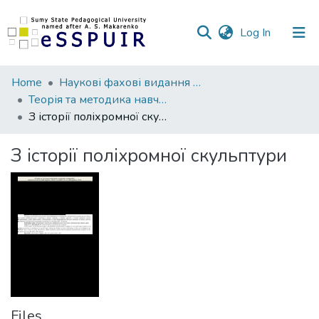
(current)
Log In
Communities
Home
Наукові фахові видання СумДПУ
&
Теорія та методика навчання суспільних дисциплін
Collections
З історії поліхромної скульптури
All of DSpace
З історії поліхромної скульптури
Statistics
Files