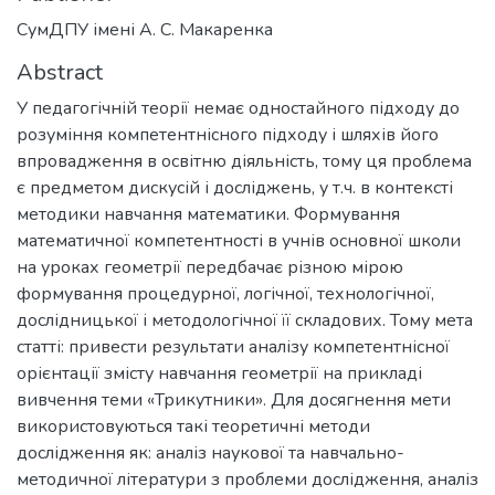
СумДПУ імені А. С. Макаренка
Abstract
У педагогічній теорії немає одностайного підходу до
розуміння компетентнісного підходу і шляхів його
впровадження в освітню діяльність, тому ця проблема
є предметом дискусій і досліджень, у т.ч. в контексті
методики навчання математики. Формування
математичної компетентності в учнів основної школи
на уроках геометрії передбачає різною мірою
формування процедурної, логічної, технологічної,
дослідницької і методологічної її складових. Тому мета
статті: привести результати аналізу компетентнісної
орієнтації змісту навчання геометрії на прикладі
вивчення теми «Трикутники». Для досягнення мети
використовуються такі теоретичні методи
дослідження як: аналіз наукової та навчально-
методичної літератури з проблеми дослідження, аналіз