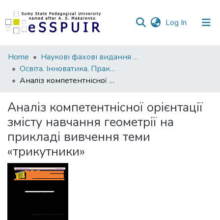
(current)
Log In
Communities
Home
Наукові фахові видання СумДПУ
&
Освіта. Інноватика. Практика
Collections
Аналіз компетентнісної орієнтації змісту навчання геометрії на прикладі вивчення теми «трикутники»
All of DSpace
Аналіз компетентнісної орієнтації
змісту навчання геометрії на
Statistics
прикладі вивчення теми
«трикутники»