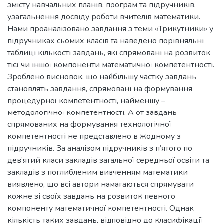
змісту навчальних планів, програм та підручників,
узагальнення досвіду роботи вчителів математики.
Нами проаналізовано завдання з теми «Трикутники» у
підручниках сьомих класів та наведено порівняльні
таблиці кількості завдань, які спрямовані на розвиток
тієї чи іншої компоненти математичної компетентності.
Зроблено висновок, що найбільшу частку завдань
становлять завдання, спрямовані на формування
процедурної компетентності, найменшу –
методологічної компетентності. А от завдань
спрямованих на формування технологічної
компетентності не представлено в жодному з
підручників. За аналізом підручників з п’ятого по
дев’ятий класи закладів загальної середньої освіти та
закладів з поглибленим вивченням математики
виявлено, що всі автори намагаються спрямувати
кожне зі своїх завдань на розвиток певного
компоненту математичної компетентності. Однак
кількість таких завдань, відповідно до класифікації