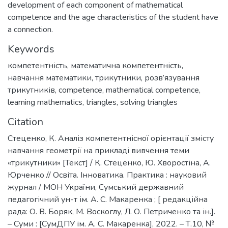
development of each component of mathematical
competence and the age characteristics of the student have
a connection.
Keywords
компетентність
,
математична компетентність
,
навчання математики
,
трикутники
,
розв’язування
трикутників
,
competence
,
mathematical competence
,
learning mathematics
,
triangles
,
solving triangles
Citation
Стеценко, К. Аналіз компетентнісної орієнтації змісту
навчання геометрії на прикладі вивчення теми
«трикутники» [Текст] / К. Стеценко, Ю. Хворостіна, А.
Юрченко // Освіта. Інноватика. Практика : науковий
журнал / МОН України, Сумський державний
педагогічний ун-т ім. А. С. Макаренка ; [ редакційна
рада: О. В. Боряк, М. Воскоглу, Л. О. Петриченко та ін.].
– Суми : [СумДПУ ім. А. С. Макаренка], 2022. – Т.10, №