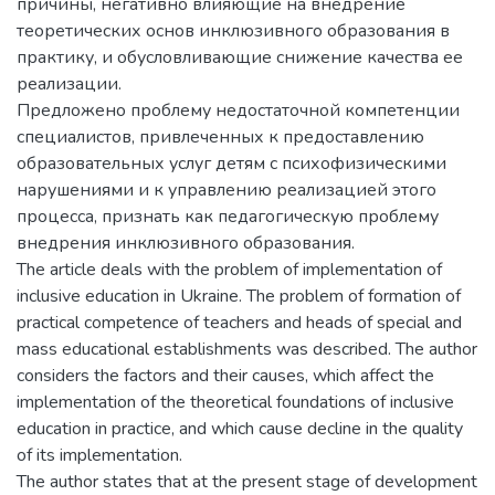
причины, негативно влияющие на внедрение
теоретических основ инклюзивного образования в
практику, и обусловливающие снижение качества ее
реализации.
Предложено проблему недостаточной компетенции
специалистов, привлеченных к предоставлению
образовательных услуг детям с психофизическими
нарушениями и к управлению реализацией этого
процесса, признать как педагогическую проблему
внедрения инклюзивного образования.
The article deals with the problem of implementation of
inclusive education in Ukraine. The problem of formation of
practical competence of teachers and heads of special and
mass educational establishments was described. The author
considers the factors and their causes, which affect the
implementation of the theoretical foundations of inclusive
education in practice, and which cause decline in the quality
of its implementation.
The author states that at the present stage of development