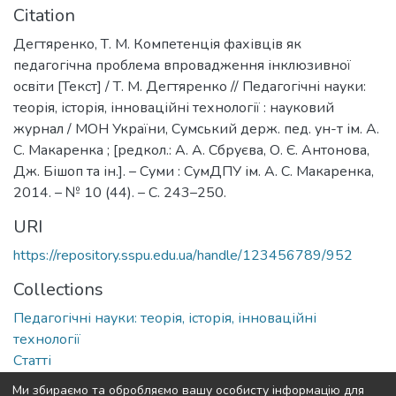
Citation
Дегтяренко, Т. М. Компетенція фахівців як
педагогічна проблема впровадження інклюзивної
освіти [Текст] / Т. М. Дегтяренко // Педагогічні науки:
теорія, історія, інноваційні технології : науковий
журнал / МОН України, Сумський держ. пед. ун-т ім. А.
С. Макаренка ; [редкол.: А. А. Сбруєва, О. Є. Антонова,
Дж. Бішоп та ін.]. – Суми : СумДПУ ім. А. С. Макаренка,
2014. – № 10 (44). – С. 243–250.
URI
https://repository.sspu.edu.ua/handle/123456789/952
Collections
Педагогічні науки: теорія, історія, інноваційні
технології
Статті
Ми збираємо та обробляємо вашу особисту інформацію для