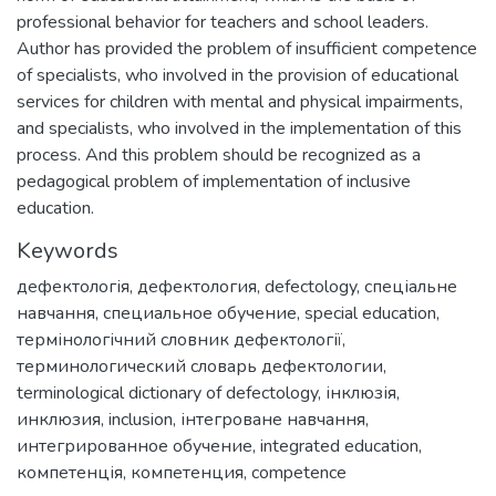
professional behavior for teachers and school leaders.
Author has provided the problem of insufficient competence
of specialists, who involved in the provision of educational
services for children with mental and physical impairments,
and specialists, who involved in the implementation of this
process. And this problem should be recognized as a
pedagogical problem of implementation of inclusive
education.
Keywords
дефектологія
,
дефектология
,
defectology
,
спеціальне
навчання
,
специальное обучение
,
special education
,
термінологічний словник дефектології
,
терминологический словарь дефектологии
,
terminological dictionary of defectology
,
інклюзія
,
инклюзия
,
inclusion
,
інтегроване навчання
,
интегрированное обучение
,
integrated education
,
компетенція
,
компетенция
,
competence