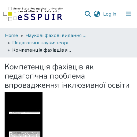
(current)
Log In
Communities
Home
Наукові фахові видання СумДПУ
&
Педагогічні науки: теорія, історія, інноваційні технології
Collections
Компетенція фахівців як педагогічна проблема впровадження інклюзивної освіти
All of DSpace
Компетенція фахівців як
педагогічна проблема
Statistics
впровадження інклюзивної освіти