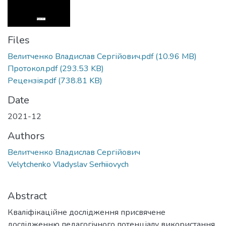
Files
Велитченко Владислав Сергійович.pdf
(10.96 MB)
Протокол.pdf
(293.53 KB)
Рецензія.pdf
(738.81 KB)
Date
2021-12
Authors
Велитченко Владислав Сергійович
Velytchenko Vladyslav Serhiiovych
Abstract
Кваліфікаційне дослідження присвячене
дослідженню педагогічного потенціалу використання