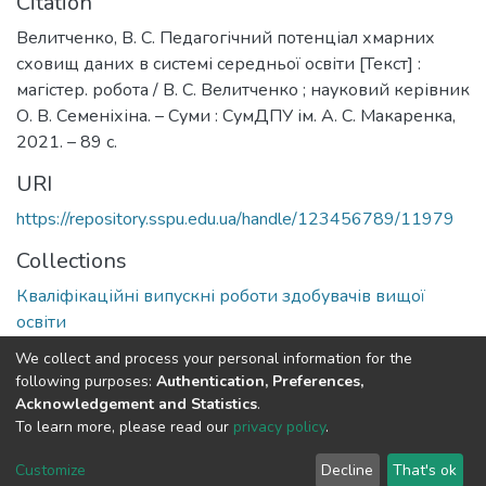
Citation
Велитченко, В. С. Педагогічний потенціал хмарних
сховищ даних в системі середньої освіти [Текст] :
магістер. робота / В. С. Велитченко ; науковий керівник
О. В. Семеніхіна. – Суми : СумДПУ ім. А. С. Макаренка,
2021. – 89 с.
URI
https://repository.sspu.edu.ua/handle/123456789/11979
Collections
Кваліфікаційні випускні роботи здобувачів вищої
освіти
We collect and process your personal information for the
Full item page
Google Scholar
following purposes:
Authentication, Preferences,
Acknowledgement and Statistics
.
To learn more, please read our
privacy policy
.
DSpace software and SSPU named after A.S. Makarenko
copyright © 2002-2026
LYRASIS
Customize
Decline
That's ok