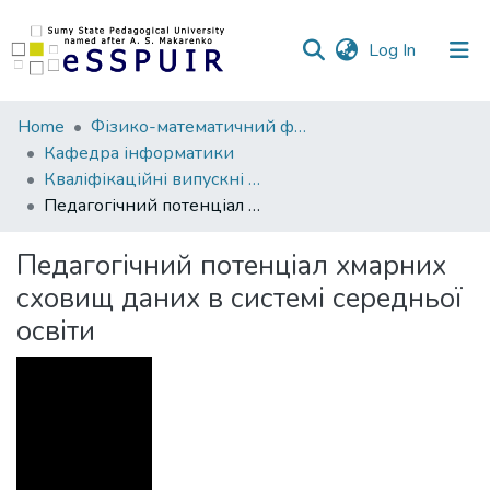
(current)
Log In
Communities
Home
Фізико-математичний факультет
&
Кафедра інформатики
Collections
Кваліфікаційні випускні роботи здобувачів вищої освіти
Педагогічний потенціал хмарних сховищ даних в системі середньої освіти
All of DSpace
Педагогічний потенціал хмарних
Statistics
сховищ даних в системі середньої
освіти