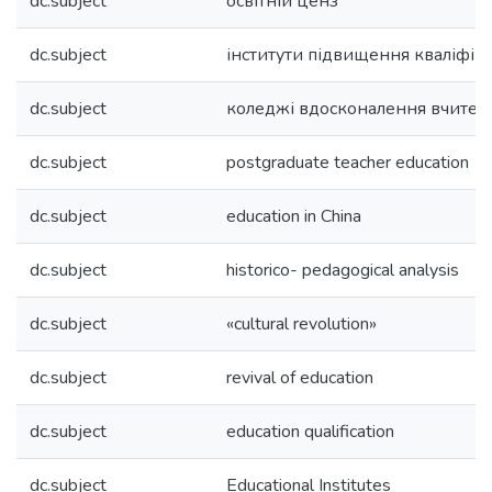
dc.subject
освітній ценз
dc.subject
інститути підвищення кваліфіка
dc.subject
коледжі вдосконалення вчителі
dc.subject
postgraduate teacher education
dc.subject
education in China
dc.subject
historico- pedagogical analysis
dc.subject
«cultural revolution»
dc.subject
revival of education
dc.subject
education qualification
dc.subject
Educational Institutes