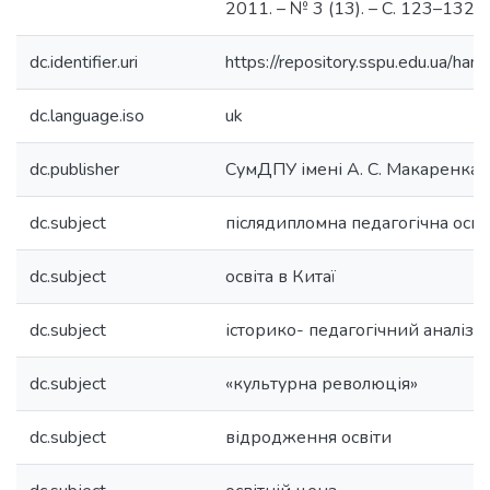
2011. – № 3 (13). – С. 123–132.
dc.identifier.uri
https://repository.sspu.edu.ua/
dc.language.iso
uk
dc.publisher
СумДПУ імені А. С. Макаренка
dc.subject
післядипломна педагогічна осві
dc.subject
освіта в Китаї
dc.subject
історико- педагогічний аналіз
dc.subject
«культурна революція»
dc.subject
відродження освіти