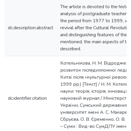
The article is devoted to the histo
analysis of postgraduate teacher ed
the period from 1977 to 1999, whi
dc.description.abstract
revival after the Cultural Revolutio
and distinguishing features of the o
mentioned, the main aspects of teac
described.
Котельнікова, Н. М. Відроджен
розвиток післядипломної педаго
Китаї після «культурної революц
1999 рр.) [Текст] / Н. М. Котельн
науки: теорія, історія, інноваційн
dc.identifier.citation
науковий журнал / Міністерство 
України, Сумський державний 
університет імені А. С. Макаренк
Сбруєва, О. В. Єременко, О. В. М
– Суми : Вид-во СумДПУ імені А