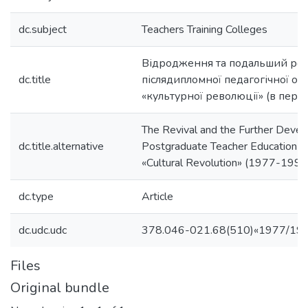
dc.subject
Teachers Training Colleges
Відродження та подальший ро
dc.title
післядипломної педагогічної осві
«культурної революції» (в пері
The Revival and the Further Deve
dc.title.alternative
Postgraduate Teacher Education in
«Cultural Revolution» (1977-1999
dc.type
Article
dc.udc.udc
378.046-021.68(510)«1977/19
Files
Original bundle