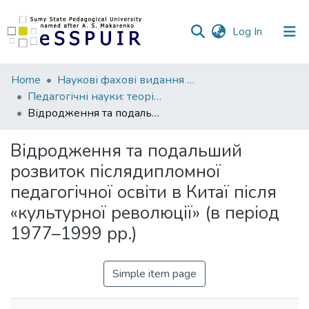
(current)
Log In
Communities
Home
Наукові фахові видання СумДПУ
&
Педагогічні науки: теорія, історія, інноваційні технології
Collections
Відродження та подальший розвиток післядипломної педагогічної освіти в Китаї після «культурної революції» (в період 1977–1999 рр.)
All of DSpace
Відродження та подальший
розвиток післядипломної
Statistics
педагогічної освіти в Китаї після
«культурної революції» (в період
1977–1999 рр.)
Simple item page