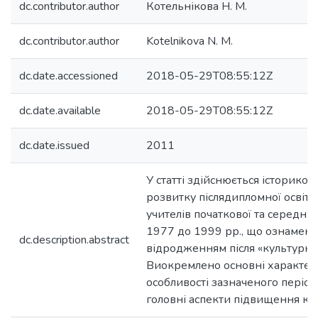
dc.contributor.author
Котельнікова Н. М.
dc.contributor.author
Kotelnikova N. M.
dc.date.accessioned
2018-05-29T08:55:12Z
dc.date.available
2018-05-29T08:55:12Z
dc.date.issued
2011
У статті здійснюється історико-
розвитку післядипломної освіт
учителів початкової та середньо
1977 до 1999 рр., що ознамено
dc.description.abstract
відродженням після «культурної
Виокремлено основні характер
особливості зазначеного період
головні аспекти підвищення квал