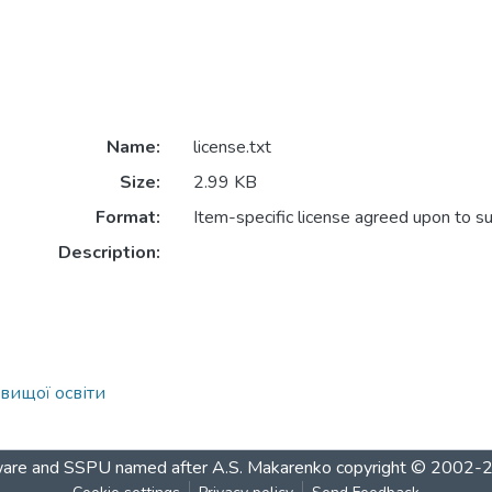
Name:
license.txt
Size:
2.99 KB
Format:
Item-specific license agreed upon to s
Description:
 вищої освіти
are and SSPU named after A.S. Makarenko
copyright © 2002