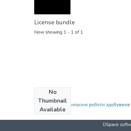
License bundle
Now showing
1 - 1 of 1
No
Collections
Thumbnail
Кваліфікаційні випускні роботи здобувачів
Available
DSpace softw