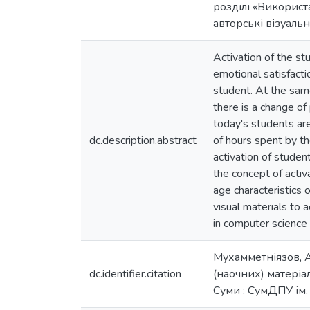
розділі «Використ
авторські візуаль
Activation of the st
emotional satisfacti
student. At the sam
there is a change of
today's students are
dc.description.abstract
of hours spent by th
activation of student
the concept of activa
age characteristics 
visual materials to 
in computer science
Мухамметніязов, А
dc.identifier.citation
(наочних) матеріал
Суми : СумДПУ ім. 