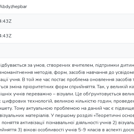
Abdyzhepbar
4:43Z
4:43Z
відбувається за умов, створених вчителем, підтримки дитин
ізноманітнення методів, форм, засобів навчання до усвідом
ації учня. В той же час постає проблема оновлення засобів 
ться зміна пріоритетних форм сприйняття. Так, у великій к
ішніх учнів переважно – візуали. Це обґрунтовується вели
 цифрових технологій, великою кількістю годин, провед
шету. Тому актуальною проблемою на даний час є підвищен
 візуальних матеріалів. У першому розділі «Теоретичні осн
 поняття активізації пізнавальної діяльності учнів 2) візуал
ийняття 3) вікові особливості учнів 5-9 класів в аспекті до