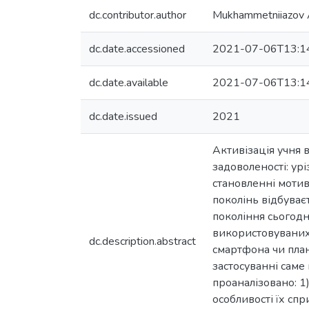
dc.contributor.author
Mukhammetniiazov 
dc.date.accessioned
2021-07-06T13:1
dc.date.available
2021-07-06T13:1
dc.date.issued
2021
Активізація учня 
задоволеності: ур
становленні мотив
поколінь відбуває
покоління сьогодн
використовуваних
dc.description.abstract
смартфона чи план
застосуванні саме
проаналізовано: 1)
особливості їх спр