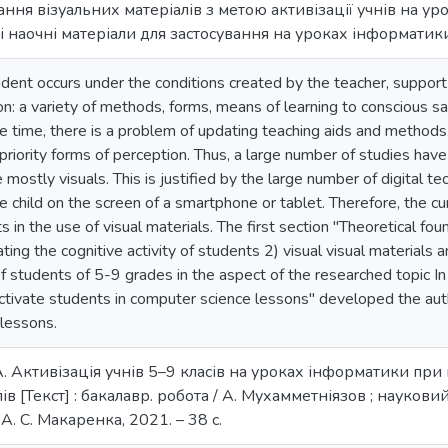
ання візуальних матеріалів з метою активізації учнів на 
ні наочні матеріали для застосування на уроках інформатик
udent occurs under the conditions created by the teacher, support o
on: a variety of methods, forms, means of learning to conscious sa
e time, there is a problem of updating teaching aids and methods
 priority forms of perception. Thus, a large number of studies hav
 mostly visuals. This is justified by the large number of digital 
e child on the screen of a smartphone or tablet. Therefore, the cu
s in the use of visual materials. The first section "Theoretical fo
ting the cognitive activity of students 2) visual visual materials 
of students of 5-9 grades in the aspect of the researched topic I
activate students in computer science lessons" developed the autho
 lessons.
. Активізація учнів 5–9 класів на уроках інформатики при
ів [Текст] : бакалавр. робота / А. Мухамметніязов ; наукови
А. С. Макаренка, 2021. – 38 с.