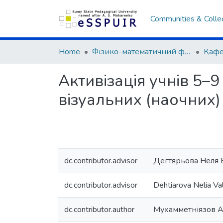
Communities & Colle
Home
Фізико-математичний факультет
Кафе
Активізація учнів 5–
візуальних (наочних)
dc.contributor.advisor
Дегтярьова Неля 
dc.contributor.advisor
Dehtiarova Nelia Va
dc.contributor.author
Мухамметніязов 