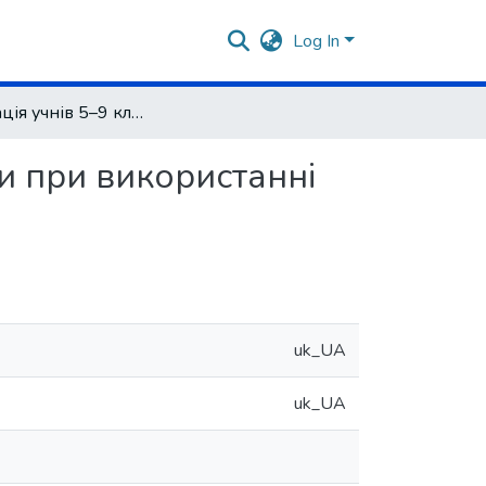
Log In
Активізація учнів 5–9 класів на уроках інформатики при використанні візуальних (наочних) матеріалів
ки при використанні
uk_UA
uk_UA