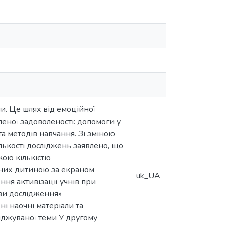
и. Це шлях від емоційної
леної задоволеності: допомоги у
та методів навчання. Зі зміною
ількості досліджень заявлено, що
кою кількістю
ених дитиною за екраном
uk_UA
ня активізації учнів при
ови дослідження»
ьні наочні матеріали та
сліджуваної теми У другому