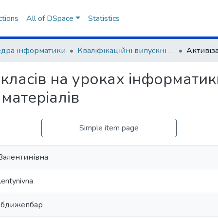
ctions
All of DSpace
Statistics
дра інформатики
Кваліфікаційні випускні роботи здобувачів вищої освіти
9 класів на уроках інформати
 матеріалів
Simple item page
Валентинівна
lentynivna
Абдижепбар