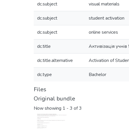
dc.subject
visual materials
dc.subject
student activation
dc.subject
online services
dc.title
Активізація учнів
dc.title.alternative
Activation of Stude
dc.type
Bachelor
Files
Original bundle
Now showing
1 - 3 of 3