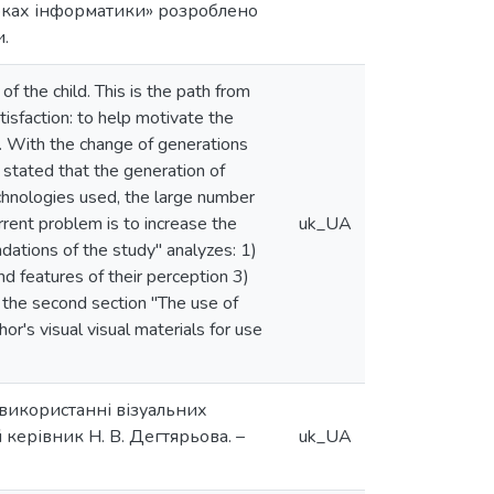
уроках інформатики» розроблено
и.
f the child. This is the path from
tisfaction: to help motivate the
. With the change of generations
e stated that the generation of
technologies used, the large number
rrent problem is to increase the
uk_UA
undations of the study" analyzes: 1)
and features of their perception 3)
n the second section "The use of
r's visual visual materials for use
 використанні візуальних
й керівник Н. В. Дегтярьова. –
uk_UA