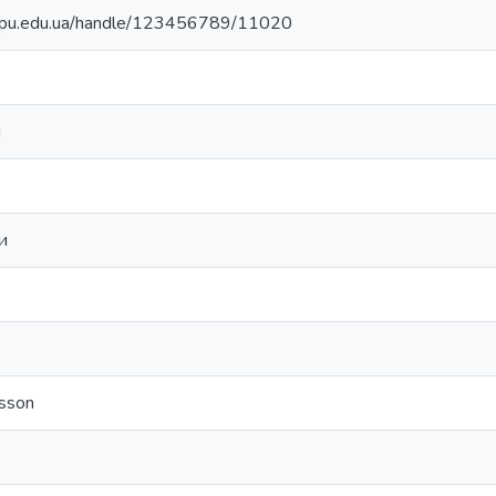
.sspu.edu.ua/handle/123456789/11020
и
и
esson