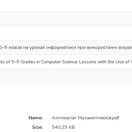
 5–9 класів на уроках інформатики при використанні візуал
nts of 5–9 Grades in Computer Science Lessons with the Use of Vi
Name:
Антіплагіат Мухаметніязов.pdf
Size:
540.29 KB