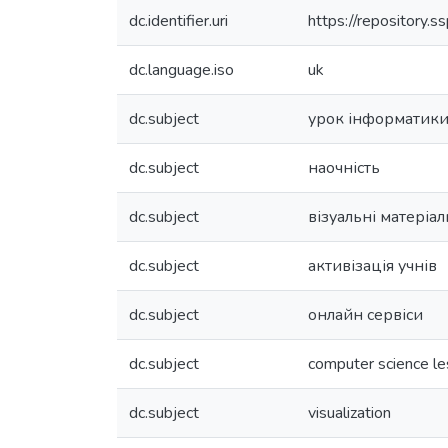
dc.identifier.uri
https://repository
dc.language.iso
uk
dc.subject
урок інформатик
dc.subject
наочність
dc.subject
візуальні матеріал
dc.subject
активізація учнів
dc.subject
онлайн сервіси
dc.subject
computer science l
dc.subject
visualization