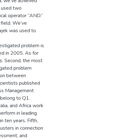
a, we’ve achieved
we used two
ical operator “AND.”
 field. We’ve
ajek was used to
vestigated problem is
rted in 2005. As for
rs. Second, the most
tigated problem
tion between
scientists published
cess Management
 belong to Q1.
alia, and Africa work
erform in leading
n ten years. Fifth,
usters in connection
essment, and