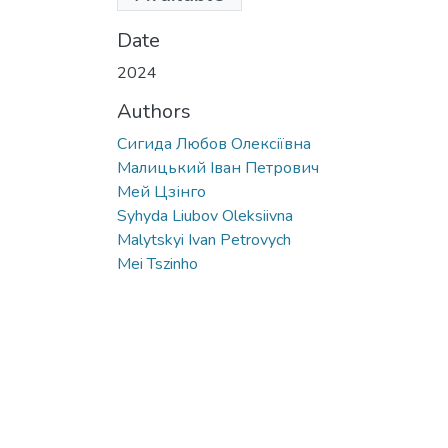
68.pdf
(2.22 MB)
Date
2024
Authors
Сигида Любов Олексіївна
Малицький Іван Петрович
Мей Цзінго
Syhyda Liubov Oleksiivna
Malytskyi Ivan Petrovych
Mei Tszinho