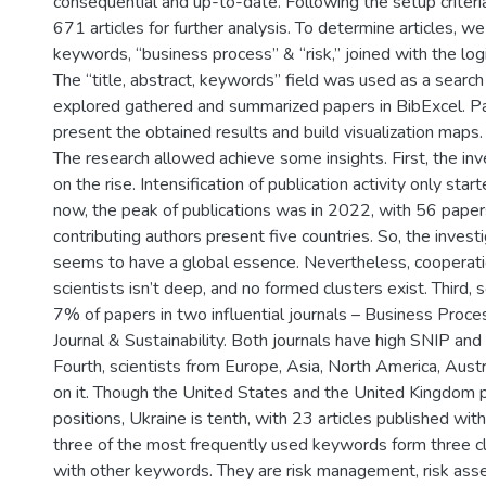
consequential and up-to-date. Following the setup criteri
671 articles for further analysis. To determine articles, 
keywords, “business process” & “risk,” joined with the log
The “title, abstract, keywords” field was used as a search
explored gathered and summarized papers in BibExcel. P
present the obtained results and build visualization maps.
The research allowed achieve some insights. First, the in
on the rise. Intensification of publication activity only sta
now, the peak of publications was in 2022, with 56 pape
contributing authors present five countries. So, the inves
seems to have a global essence. Nevertheless, coopera
scientists isn’t deep, and no formed clusters exist. Third, 
7% of papers in two influential journals – Business Pro
Journal & Sustainability. Both journals have high SNIP and
Fourth, scientists from Europe, Asia, North America, Austr
on it. Though the United States and the United Kingdom p
positions, Ukraine is tenth, with 23 articles published withi
three of the most frequently used keywords form three cl
with other keywords. They are risk management, risk ass