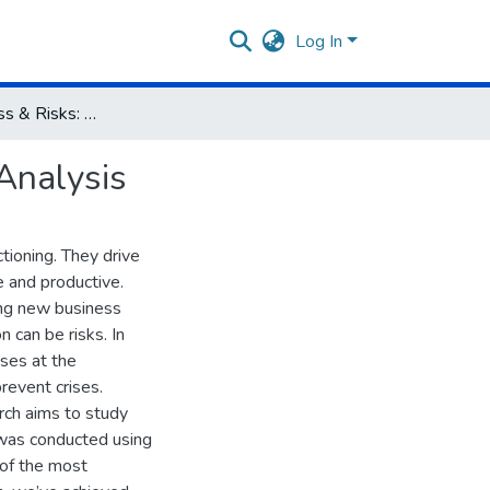
Log In
Business Process & Risks: Bibliometric and Visualized Analysis
 Analysis
ioning. They drive
e and productive.
ing new business
 can be risks. In
ses at the
revent crises.
arch aims to study
 was conducted using
 of the most