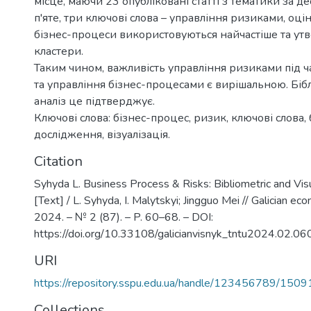
місце, маючи 23 опубліковані статті з тематики за де
п'яте, три ключові слова – управління ризиками, оцін
бізнес-процеси використовуються найчастіше та ут
кластери.
Таким чином, важливість управління ризиками під 
та управління бізнес-процесами є вирішальною. Бі
аналіз це підтверджує.
Ключові слова: бізнес-процес, ризик, ключові слова,
дослідження, візуалізація.
Citation
Syhyda L. Business Process & Risks: Bibliometric and Vis
[Text] / L. Syhyda, I. Malytskyi; Jingguo Mei // Galician eco
2024. – № 2 (87). – P. 60–68. – DOI:
https://doi.org/10.33108/galicianvisnyk_tntu2024.02.06
URI
https://repository.sspu.edu.ua/handle/123456789/1509
Collections