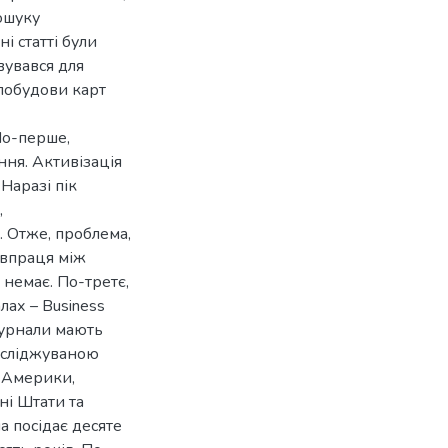
ошуку
ні статті були
вувався для
 побудови карт
По-перше,
ння. Активізація
 Наразі пік
,
. Отже, проблема,
івпраця між
немає. По-третє,
лах – Business
 журнали мають
досліджуваною
ї Америки,
ні Штати та
а посідає десяте