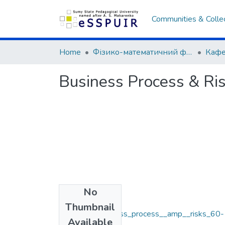
Communities & Colle
Home
Фізико-математичний факультет
Business Process & Ris
No
Files
Thumbnail
Syhyda_L-Business_process__amp__risks_60-
Available