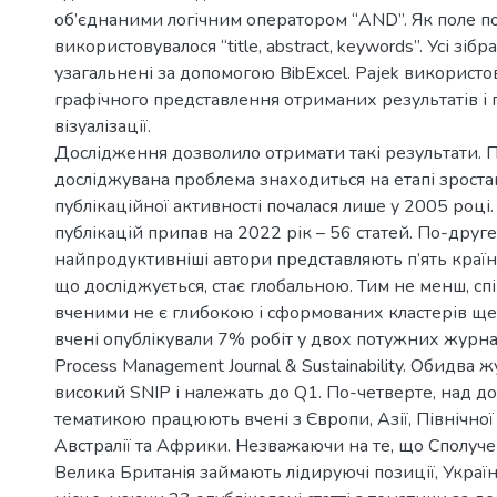
об’єднаними логічним оператором “AND”. Як поле п
використовувалося “title, abstract, keywords”. Усі зібра
узагальнені за допомогою BibExcel. Pajek використо
графічного представлення отриманих результатів і
візуалізації.
Дослідження дозволило отримати такі результати. 
досліджувана проблема знаходиться на етапі зроста
публікаційної активності почалася лише у 2005 році.
публікацій припав на 2022 рік – 56 статей. По-друге
найпродуктивніші автори представляють п’ять країн
що досліджується, стає глобальною. Тим не менш, сп
вченими не є глибокою і сформованих кластерів ще 
вчені опублікували 7% робіт у двох потужних журна
Process Management Journal & Sustainability. Обидва
високий SNIP і належать до Q1. По-четверте, над 
тематикою працюють вчені з Європи, Азії, Північно
Австралії та Африки. Незважаючи на те, що Сполуче
Велика Британія займають лідируючі позиції, Україн