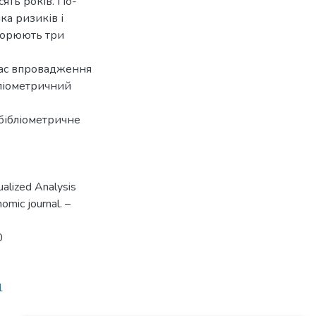
сять років. По-
ка ризиків і
ворюють три
час впровадження
бліометричний
 бібліометричне
ualized Analysis
nomic journal. –
0
1