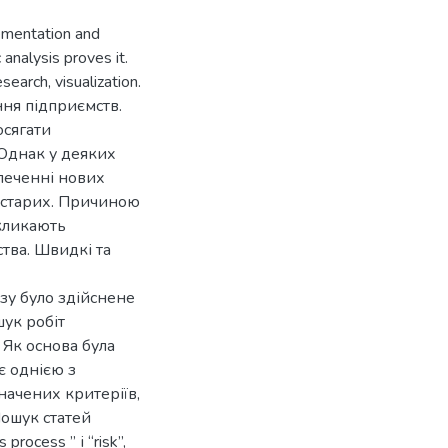
ementation and
analysis proves it.
earch, visualization.
ня підприємств.
осягати
 Однак у деяких
печенні нових
 старих. Причиною
кликають
ства. Швидкі та
ізу було здійснене
ук робіт
 Як основа була
є однією з
ачених критеріїв,
Пошук статей
ocess ” і “risk”,