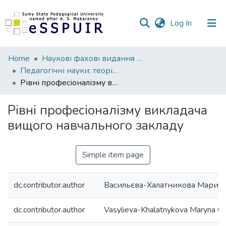
(current)
Log In
Communities
Home
Наукові фахові видання СумДПУ
&
Педагогічні науки: теорія, історія, інноваційні технології
Collections
Рівні професіоналізму викладача вищого навчального закладу
All of DSpace
Рівні професіоналізму викладача
вищого навчального закладу
Statistics
Simple item page
dc.contributor.author
Васильєва-Халатникова Марина
dc.contributor.author
Vasylieva-Khalatnykova Maryna Ol