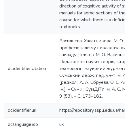
direction of cognitive activity of stu
manuals for some sections of the 
course for which there is a deficie
textbooks.
Васильєва-Халатникова, М. О. Р
професіоналізму викладача ви
закладу [Текст] / М. О. Васильєв
Педагогічні науки: теорія, історі
dc.identifier.citation
технології : науковий журнал /
Сумський держ. пед. ун-т ім. А.
[редкол.: А. А. Сбруєва, О. Є. А
ін.]. – Суми : СумДПУ ім. А. С. 
9 (53). – С. 173–182.
dc.identifier.uri
https://repository.sspu.edu.ua/
dc.language.iso
uk