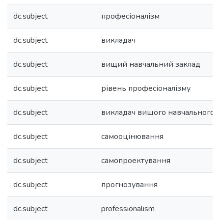
dc.subject
професіоналізм
dc.subject
викладач
dc.subject
вищий навчальний заклад
dc.subject
рівень професіоналізму
dc.subject
викладач вищого навчального 
dc.subject
самооцінювання
dc.subject
самопроектування
dc.subject
прогнозування
dc.subject
professionalism