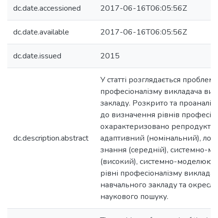
dc.date.accessioned
2017-06-16T06:05:56Z
dc.date.available
2017-06-16T06:05:56Z
dc.date.issued
2015
У статті розглядається проблем
професіоналізму викладача ви
закладу. Розкрито та проаналіз
до визначення рівнів професіон
охарактеризовано репродуктив
dc.description.abstract
адаптивний (номінальний), л
знання (середній), системно-
(високий), системно-моделююча
рівні професіоналізму виклада
навчального закладу та окресл
наукового пошуку.