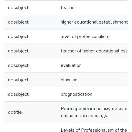
dc.subject
teacher
dc.subject
higher educational establishment
dc.subject
level of professionalism
dc.subject
teacher of higher educational esta
dc.subject
evaluation
dc.subject
planning
dc.subject
prognostication
Рівні професіоналізму виклада
dc.title
навчального закладу
Levels of Professionalism of the T