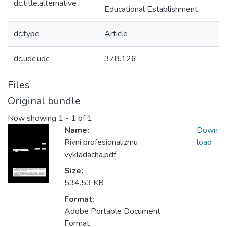
dc.title.alternative
Educational Establishment
dc.type
Article
dc.udc.udc
378.126
Files
Original bundle
Now showing
1 - 1 of 1
Name:
Down
Rivni profesionalizmu
load
vykladacha.pdf
Size:
534.53 KB
Format:
Adobe Portable Document
Format