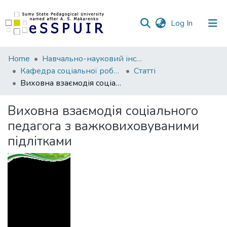
(current)
Log In
Communities
Home
Навчально-науковий інститут педагогіки і психології
&
Кафедра соціальної роботи і менеджменту соціокультурної діяльності
Статті
Collections
Виховна взаємодія соціального педагога з важковиховуваними підлітками
All of DSpace
Виховна взаємодія соціального
педагога з важковиховуваними
Statistics
підлітками