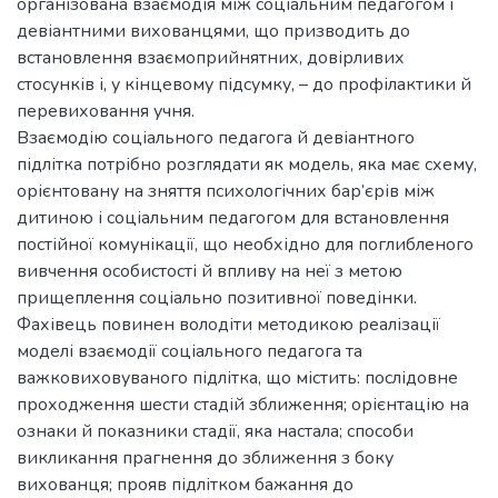
організована взаємодія між соціальним педагогом і
девіантними вихованцями, що призводить до
встановлення взаємоприйнятних, довірливих
стосунків і, у кінцевому підсумку, – до профілактики й
перевиховання учня.
Взаємодію соціального педагога й девіантного
підлітка потрібно розглядати як модель, яка має схему,
орієнтовану на зняття психологічних бар’єрів між
дитиною і соціальним педагогом для встановлення
постійної комунікації, що необхідно для поглибленого
вивчення особистості й впливу на неї з метою
прищеплення соціально позитивної поведінки.
Фахівець повинен володіти методикою реалізації
моделі взаємодії соціального педагога та
важковиховуваного підлітка, що містить: послідовне
проходження шести стадій зближення; орієнтацію на
ознаки й показники стадії, яка настала; способи
викликання прагнення до зближення з боку
вихованця; прояв підлітком бажання до