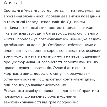
Abstract
Сьогодні в Україні спостерігається чітка тенденція до
зростання злочинності, проявів девіантної поведінки,
в тому числі і серед неповнолітніх. Динамізм
соціально-економічних процесів, кризова ситуація,
яка виникла сьогодні у багатьох сферах суспільного
життя і продовжує поглиблюватись, неминуче ведуть
до збільшення девіацій. Особливо небезпечними є
відхилення у поведінці серед неповнолітніх, оскільки
вони можуть негативно вплинути на весь подальший
процес формування особистості, сприяти вчиненню
правопорушень і злочинів. Сучасні діти стають
жертвами явищ дорослого світу і як результат –
останніми роками поширюється контингент дітей,
віднесених до важковиховуваних.
Результати аналізу соціально-педагогічної практики
показують, що важливу роль в усуненні
важковиховуваності відіграє професійно