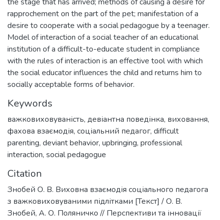
the stage that has arrived; methods of causing a desire for
rapprochement on the part of the pet; manifestation of a
desire to cooperate with a social pedagogue by a teenager.
Model of interaction of a social teacher of an educational
institution of a difficult-to-educate student in compliance
with the rules of interaction is an effective tool with which
the social educator influences the child and returns him to
socially acceptable forms of behavior.
Keywords
важковиховуваність
,
девіантна поведінка
,
виховання
,
фахова взаємодія
,
соціальний педагог
,
difficult
parenting
,
deviant behavior
,
upbringing
,
professional
interaction
,
social pedagogue
Citation
Знобей О. В. Виховна взаємодія соціального педагога
з важковиховуваними підлітками [Текст] / О. В.
Знобей, А. О. Поляничко // Перспективи та інновації