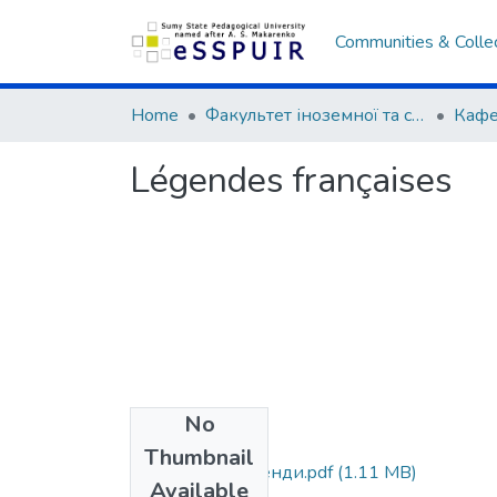
Communities & Colle
Home
Факультет іноземної та слов’янської філології
Légendes françaises
No
Files
Thumbnail
Французькі легенди.pdf
(1.11 MB)
Available