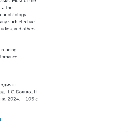
tasks. Most of the
s. The
ear philology
any such elective
tudies, and others.
,
reading
,
:Romance
тодичні
 І. С. Божко., Н.
а, 2024. ‒ 105 с.
4