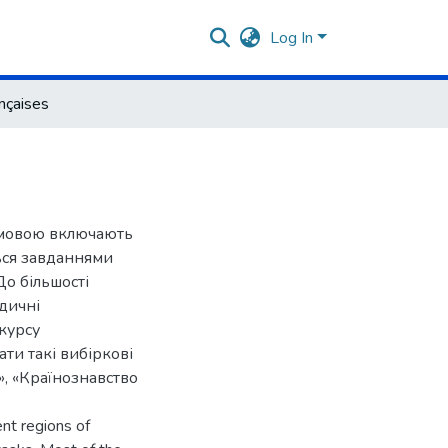
Log In
nçaises
 мовою включають
ься завданнями
о більшості
дичні
 курсу
ти такі вибіркові
, «Країнознавство
ent regions of