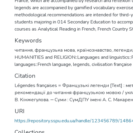
France, which are accompanied by research and reflexion 
legends are accompanied by gamified vocabulary exercise
methodological recommendations are intended for third-y
students majoring in 014 Secondary Education to accomp
courses as Analytical Reading in French, French Country S
Keywords
читання
,
французька мова
,
країнознавство
,
легенди
HUMANITIES and RELIGION::Languages and linguistics:
languages::French language
,
legends
,
civilisation française
Citation
Légendes françaises = Французькі легенди [Text] : ме
рекомендації до читання французькою мовою / уклад.:
В. Кінжегулова. ‒ Суми : СумДПУ імені А. С. Макаренк
URI
https://repository.sspu.edu.ua/handle/123456789/1486
Collections