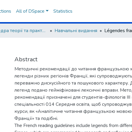
ctions
All of DSpace
Statistics
Кафедра теорії та практики романо-германських мов
Навчальні видання
Légendes fra
Abstract
Методичні рекомендації до читання французькою
легенди різних регіонів Франції, які супроводжуют
переважно дискусійного та пошукового характеру. Д
легенд подано гейміфіковані лексичні вправи. Мето
рекомендації призначені для студентів-філологів ІІІ
спеціальності 014 Середня освіта, щоб супроводжува
курси, як «Аналітичне читання французькою мовою»
Франції» та подібні.
The French reading guidelines include legends from differ