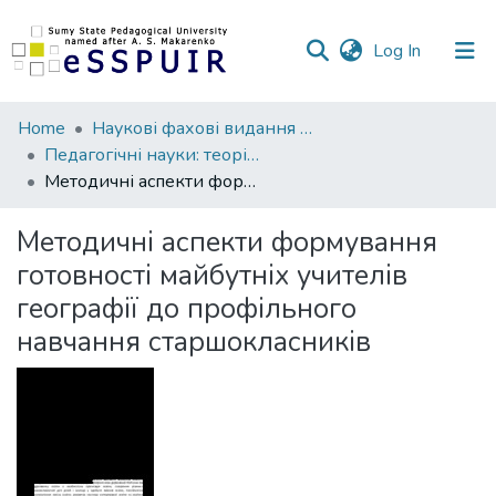
(current)
Log In
Communities
Home
Наукові фахові видання СумДПУ
&
Педагогічні науки: теорія, історія, інноваційні технології
Collections
Методичні аспекти формування готовності майбутніх учителів географії до профільного навчання старшокласників
All of DSpace
Методичні аспекти формування
готовності майбутніх учителів
Statistics
географії до профільного
навчання старшокласників