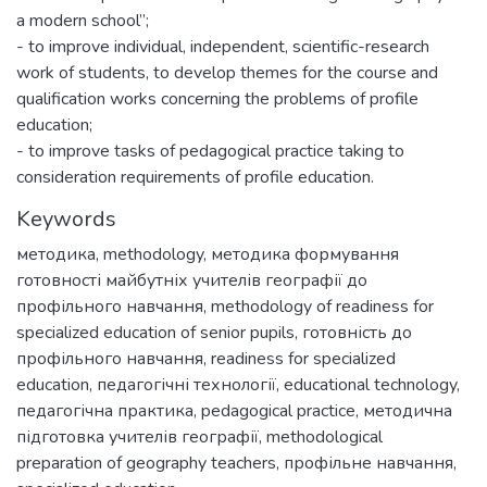
a modern school”;
- to improve individual, independent, scientific-research
work of students, to develop themes for the course and
qualification works concerning the problems of profile
education;
- to improve tasks of pedagogical practice taking to
consideration requirements of profile education.
Keywords
методика
,
methodology
,
методика формування
готовності майбутніх учителів географії до
профільного навчання
,
methodology of readiness for
specialized education of senior pupils
,
готовність до
профільного навчання
,
readiness for specialized
education
,
педагогічні технології
,
educational technology
,
педагогічна практика
,
pedagogical practice
,
методична
підготовка учителів географії
,
methodological
preparation of geography teachers
,
профільне навчання
,