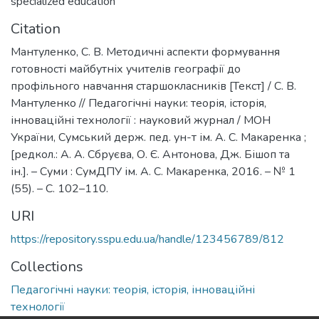
specialized education
Citation
Мантуленко, С. В. Методичні аспекти формування
готовності майбутніх учителів географії до
профільного навчання старшокласників [Текст] / С. В.
Мантуленко // Педагогічні науки: теорія, історія,
інноваційні технології : науковий журнал / МОН
України, Сумський держ. пед. ун-т ім. А. С. Макаренка ;
[редкол.: А. А. Сбруєва, О. Є. Антонова, Дж. Бішоп та
ін.]. – Суми : СумДПУ ім. А. С. Макаренка, 2016. – № 1
(55). – С. 102–110.
URI
https://repository.sspu.edu.ua/handle/123456789/812
Collections
Педагогічні науки: теорія, історія, інноваційні
технології