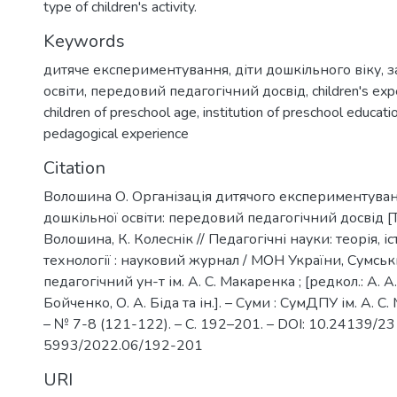
type of children's activity.
Keywords
дитяче експериментування
,
діти дошкільного віку
,
з
освіти
,
передовий педагогічний досвід
,
children's ex
children of preschool age
,
institution of preschool educati
pedagogical experience
Citation
Волошина О. Організація дитячого експериментуван
дошкільної освіти: передовий педагогічний досвід [Те
Волошина, К. Колеснік // Педагогічні науки: теорія, іс
технології : науковий журнал / МОН України, Сумс
педагогічний ун-т ім. А. С. Макаренка ; [редкол.: А. А
Бойченко, О. А. Біда та ін.]. – Суми : СумДПУ ім. А. С
– № 7-8 (121-122). – С. 192–201. – DOI: 10.24139/2
5993/2022.06/192-201
URI