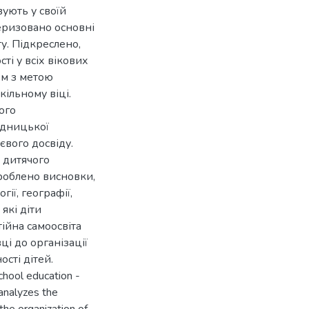
ують у своїй
теризовано основні
у. Підкреслено,
ті у всіх вікових
ом з метою
кільному віці.
ого
ідницької
євого досвіду.
 дитячого
роблено висновки,
ії, географії,
які діти
тійна самоосвіта
ці до організації
сті дітей.
chool education -
 analyzes the