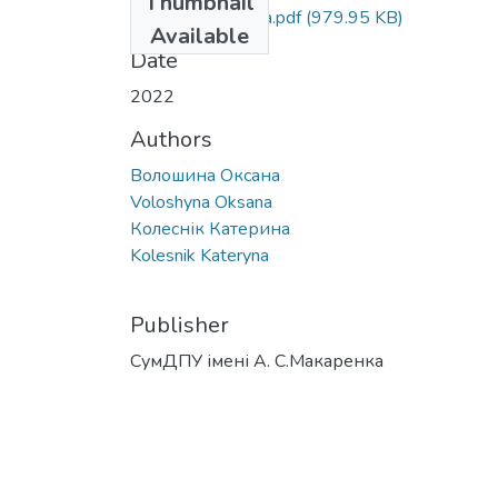
Thumbnail
Voloshyna Oksana.pdf
(979.95 KB)
Available
Date
2022
Authors
Волошина Оксана
Voloshyna Oksana
Колеснік Катерина
Kolesnik Kateryna
Publisher
СумДПУ імені А. С.Макаренка