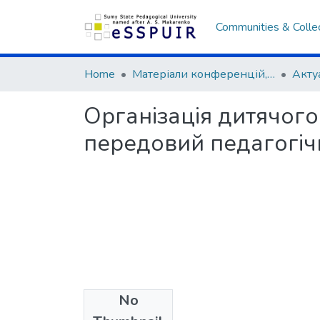
Communities & Colle
Home
Матеріали конференцій, семінарів, читань
Організація дитячого
передовий педагогіч
No
Files