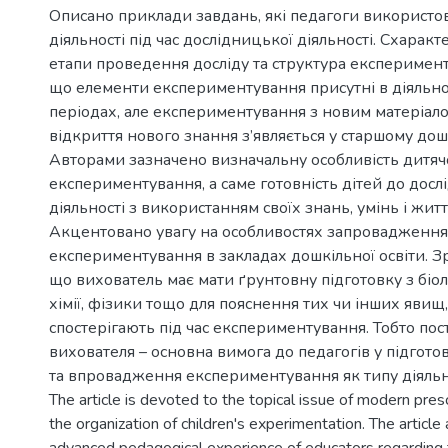
Описано приклади завдань, які педагоги використов
діяльності під час дослідницької діяльності. Схарак
етапи проведення досліду та структура експеримент
що елементи експериментування присутні в діяльнос
періодах, але експериментування з новим матеріал
відкриття нового знання з’являється у старшому дош
Авторами зазначено визначальну особливість дитяч
експериментування, а саме готовність дітей до досл
діяльності з використанням своїх знань, умінь і житт
Акцентовано увагу на особливостях запровадження
експериментування в закладах дошкільної освіти. З
що вихователь має мати ґрунтовну підготовку з біолог
хімії, фізики тощо для пояснення тих чи інших явищ, 
спостерігають під час експериментування. Тобто пос
вихователя – основна вимога до педагогів у підготов
та впровадження експериментування як типу діяльно
The article is devoted to the topical issue of modern pres
the organization of children's experimentation. The article