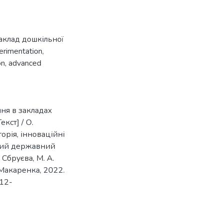
аклад дошкільної
perimentation
,
on
,
advanced
ня в закладах
кст] / О.
торія, інноваційні
ький державний
. Сбруєва, М. А.
. Макаренка, 2022.
312-