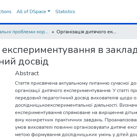
ctions
All of DSpace
Statistics
Актуальні проблеми корекційної педагогіки, психології та реабілітації
Організація дитячого експериментування в закладах дошкільної освіти: передовий педагогічний досвід
 експериментування в заклад
ний досвід
Abstract
Стаття присвячена актуальному питанню сучасної дош
організації дитячого експериментування. У статті п
передовий педагогічний досвід вихователів щодо ор
дослідницькоекспериментальної діяльності. Визнач
експериментування спрямоване на вирішення діть
віку конкретних практичних завдань. Проаналізован
умов вихователі повинні організовувати дитяче ек
метою формування дослідницьких умінь у дітей дош