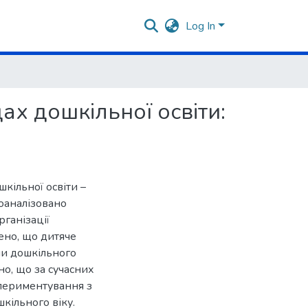
Log In
ах дошкільної освіти:
кільної освіти –
роаналізовано
ганізації
ено, що дитяче
ми дошкільного
о, що за сучасних
спериментування з
кільного віку.