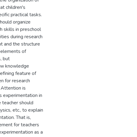
he organization of
at children's
ific practical tasks.
should organize
 skills in preschool
ities during research
nt and the structure
t elements of
, but
 new knowledge
efining feature of
en for research
 Attention is
's experimentation in
e teacher should
sics, etc., to explain
ation. That is,
rement for teachers
 experimentation as a