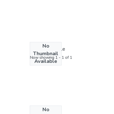
No
License bundle
Thumbnail
Now showing
1 - 1 of 1
Available
No
Collections