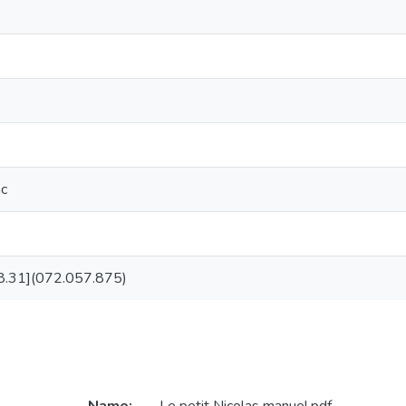
с
.31](072.057.875)