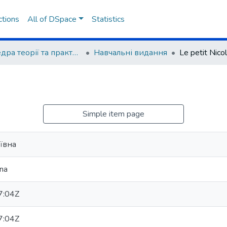
ctions
All of DSpace
Statistics
Кафедра теорії та практики романо-германських мов
Навчальні видання
Le petit Nico
Simple item page
ївна
vna
7:04Z
7:04Z