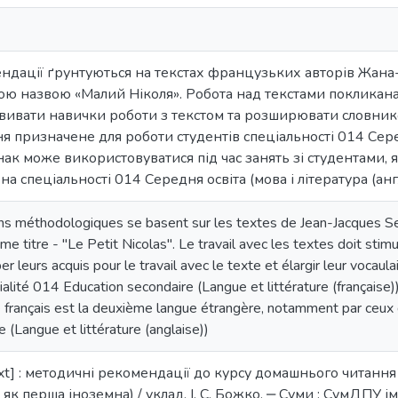
дації ґрунтуються на текстах французьких авторів Жана-Ж
ою назвою «Малий Ніколя». Робота над текстами покликана
звивати навички роботи з текстом та розширювати словник
 призначене для роботи студентів спеціальності 014 Серед
нак може використовуватися під час занять зі студентами,
на спеціальності 014 Середня освіта (мова і література (анг
s méthodologiques se basent sur les textes de Jean-Jacques S
e titre - "Le Petit Nicolas". Le travail avec les textes doit stimul
er leurs acquis pour le travail avec le texte et élargir leur vocau
alité 014 Education secondaire (Langue et littérature (française)), 
e français est la deuxième langue étrangère, notamment par ceux 
 (Langue et littérature (anglaise))
Text] : методичні рекомендації до курсу домашнього читання 
к перша іноземна) / уклад. І. С. Божко. ‒ Суми : СумДПУ і