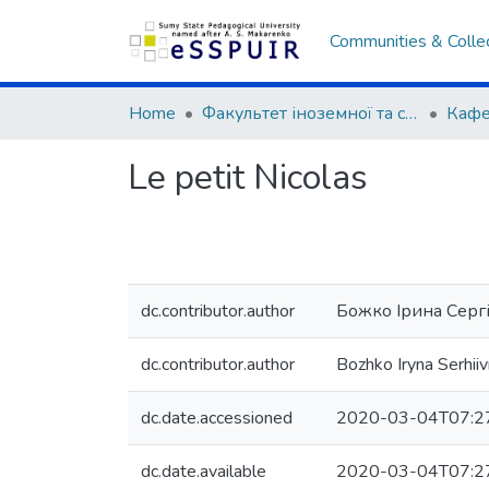
Communities & Colle
Home
Факультет іноземної та слов’янської філології
Le petit Nicolas
dc.contributor.author
Божко Ірина Сергі
dc.contributor.author
Bozhko Iryna Serhii
dc.date.accessioned
2020-03-04T07:2
dc.date.available
2020-03-04T07:2