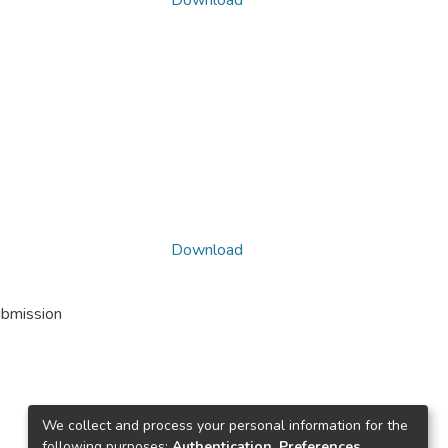
Download
Download
ubmission
We collect and process your personal information for the
following purposes:
Authentication, Preferences,