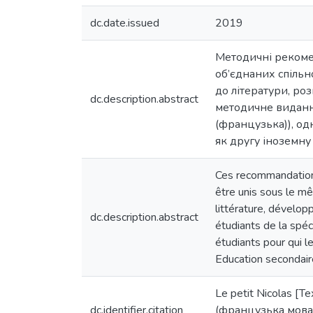
dc.date.issued
2019
Методичні рекомен
об’єднаних спільн
до літератури, ро
dc.description.abstract
методичне видання
(французька)), од
як другу іноземну 
Ces recommandation
être unis sous le mêm
littérature, développ
dc.description.abstract
étudiants de la spéci
étudiants pour qui l
Education secondaire
Le petit Nicolas [
dc.identifier.citation
(французька мова я