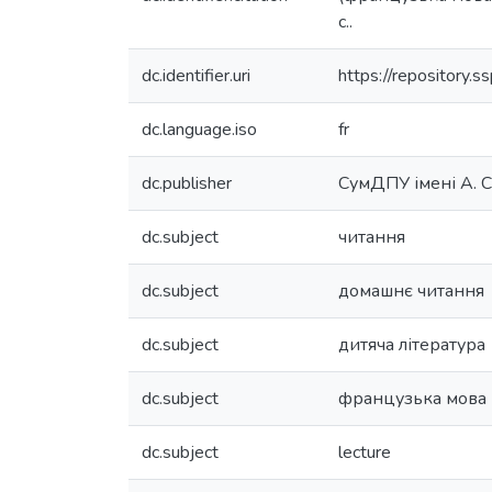
с..
dc.identifier.uri
https://repository
dc.language.iso
fr
dc.publisher
СумДПУ імені А. 
dc.subject
читання
dc.subject
домашнє читання
dc.subject
дитяча література
dc.subject
французька мова
dc.subject
lecture