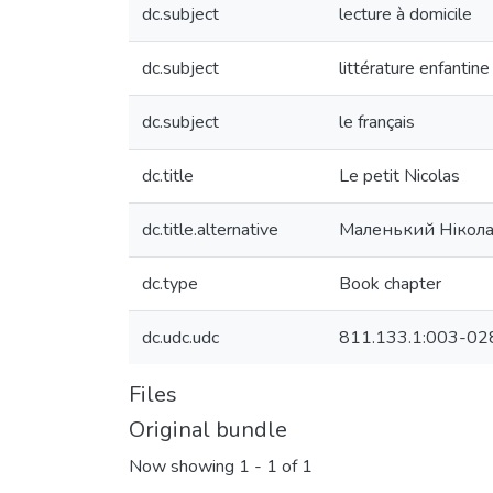
dc.subject
lecture à domicile
dc.subject
littérature enfantine
dc.subject
le français
dc.title
Le petit Nicolas
dc.title.alternative
Маленький Нікола
dc.type
Book chapter
dc.udc.udc
811.133.1:003-028
Files
Original bundle
Now showing
1 - 1 of 1