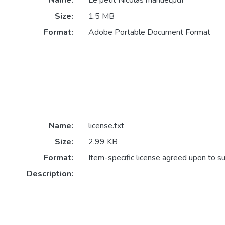
Name:
Le petit Nicolas manuel.pdf
Size:
1.5 MB
Format:
Adobe Portable Document Format
Name:
license.txt
Size:
2.99 KB
Format:
Item-specific license agreed upon to s
Description: