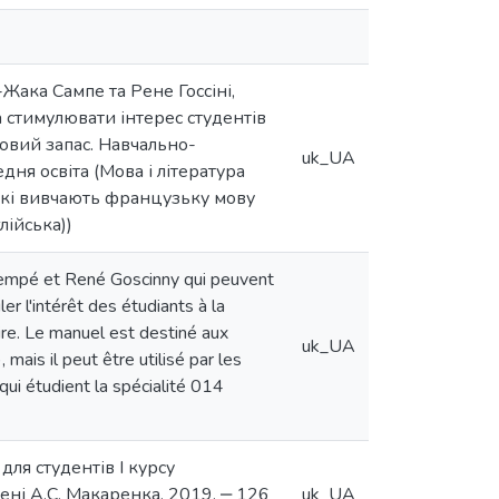
ака Сампе та Рене Госсіні,
 стимулювати інтерес студентів
овий запас. Навчально-
uk_UA
ня освіта (Мова і література
 які вивчають французьку мову
лійська))
empé et René Goscinny qui peuvent
er l'intérêt des étudiants à la
laire. Le manuel est destiné aux
uk_UA
mais il peut être utilisé par les
qui étudient la spécialité 014
для студентів І курсу
мені А.С. Макаренка, 2019. ‒ 126
uk_UA