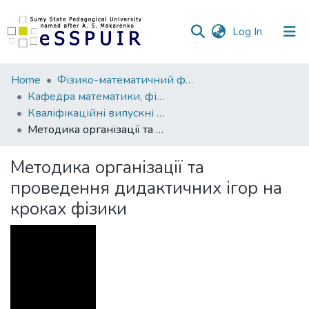
(current)
Log In
Communities
Home
Фізико-математичний факультет
&
Кафедра математики, фізики та методик їх навчання
Collections
Кваліфікаційні випускні роботи здобувачів вищої освіти
Методика організації та проведення дидактичних ігор на кроках фізики
All of DSpace
Методика організації та
Statistics
проведення дидактичних ігор на
кроках фізики