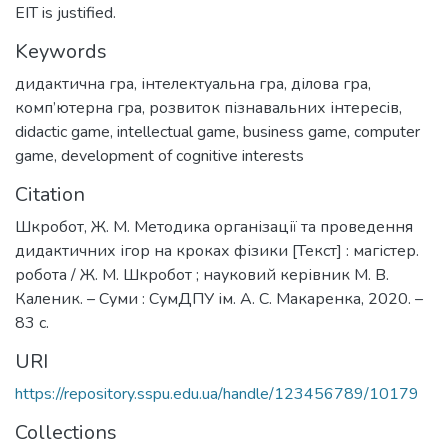
EIT is justified.
Keywords
дидактична гра
,
інтелектуальна гра
,
ділова гра
,
комп’ютерна гра
,
розвиток пізнавальних інтересів
,
didactic game
,
intellectual game
,
business game
,
computer
game
,
development of cognitive interests
Citation
Шкробот, Ж. М. Методика організації та проведення
дидактичних ігор на кроках фізики [Текст] : магістер.
робота / Ж. М. Шкробот ; науковий керівник М. В.
Каленик. – Суми : СумДПУ ім. А. С. Макаренка, 2020. –
83 с.
URI
https://repository.sspu.edu.ua/handle/123456789/10179
Collections