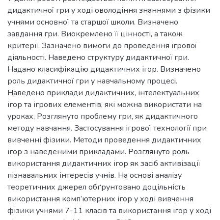
дидактичної гри у ході оволодіння знаннями з фізики
учнями основної та старшої школи. Визначено
завдання гри. Виокремлено її цінності, а також
критерії. Зазначено вимоги до проведення ігрової
діяльності. Наведено структуру дидактичної гри.
Надано класифікацію дидактичних ігор. Визначено
роль дидактичної гри у навчальному процесі.
Наведено приклади дидактичних, інтелектуальних
ігор та ігрових елементів, які можна використати на
уроках. Розглянуто проблему гри, як дидактичного
методу навчання. Застосування ігрової технології при
вивченні фізики. Методи проведення дидактичних
ігор з наведеними прикладами. Розглянуто роль
використання дидактичних ігор як засіб активізації
пізнавальних інтересів учнів. На основі аналізу
теоретичних джерел обґрунтовано доцільність
використання комп’ютерних ігор у ході вивчення
фізики учнями 7-11 класів та використання ігор у ході