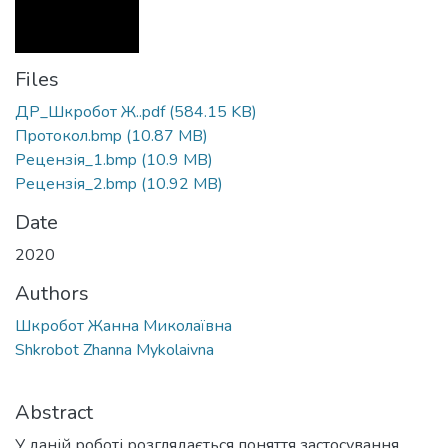
Files
ДР_Шкробот Ж..pdf
(584.15 KB)
Протокол.bmp
(10.87 MB)
Рецензія_1.bmp
(10.9 MB)
Рецензія_2.bmp
(10.92 MB)
Date
2020
Authors
Шкробот Жанна Миколаївна
Shkrobot Zhanna Mykolaivna
Abstract
У даній роботі розглядається поняття застосування