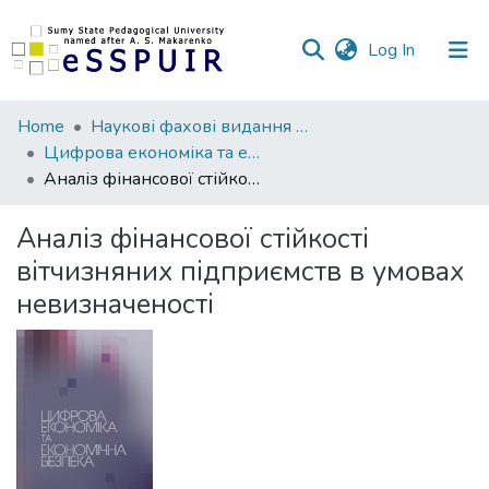
(current)
Log In
Communities
Home
Наукові фахові видання СумДПУ
&
Цифрова економіка та економічна безпека
Collections
Аналіз фінансової стійкості вітчизняних підприємств в умовах невизначеності
All of DSpace
Аналіз фінансової стійкості
вітчизняних підприємств в умовах
Statistics
невизначеності