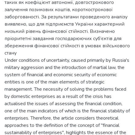
таких як коефіцієнт автономії, довгострокового
залучення позикових коштів, короткострокової
заборгованості. За результатами проведеного аналізу
виявлено, що для підприємств України характерний
низький рівень фінансової стійкості. Визначено
пріоритетні завдання господарюючих суб’єктів для
збереження фінансової стійкості в умовах військового
стану
Under conditions of uncertainty, caused primarily by Russia's
military aggression and the introduction of martial law, the
system of financial and economic security of economic
entities is one of the main elements of strategic
management. The necessity of solving the problems faced
by domestic enterprises as a result of the crisis has
actualised the issues of assessing the financial condition,
one of the main indicators of which is the financial stability of
enterprises. Therefore, the article considers theoretical
approaches to the definition of the concept of "financial
sustainability of enterprises", highlights the essence of the