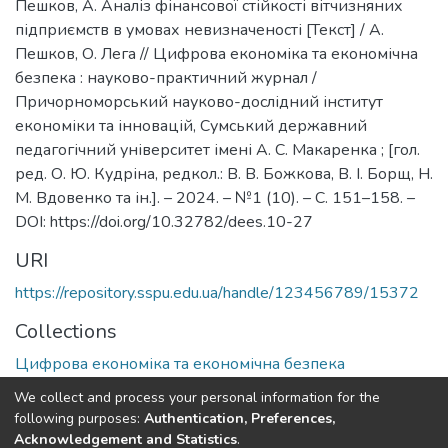
Пешков, А. Аналіз фінансової стійкості вітчизняних
підприємств в умовах невизначеності [Текст] / А.
Пешков, О. Лега // Цифрова економіка та економічна
безпека : науково-практичний журнал /
Причорноморський науково-дослідний інститут
економіки та інновацій, Сумський державний
педагогічний університет імені А. С. Макаренка ; [гол.
ред. О. Ю. Кудріна, редкол.: В. В. Божкова, В. І. Борщ, Н.
М. Вдовенко та ін.]. – 2024. – №1 (10). – С. 151–158. –
DOI: https://doi.org/10.32782/dees.10-27
URI
https://repository.sspu.edu.ua/handle/123456789/15372
Collections
Цифрова економіка та економічна безпека
We collect and process your personal information for the
Full item page
Google Scholar
following purposes:
Authentication, Preferences,
Acknowledgement and Statistics
.