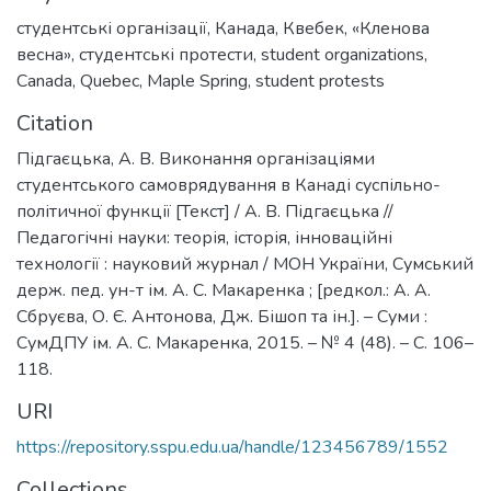
студентські організації
,
Канада
,
Квебек
,
«Кленова
весна»
,
студентські протести
,
student organizations
,
Canada
,
Quebec
,
Maple Spring
,
student protests
Citation
Підгаєцька, А. В. Виконання організаціями
студентського самоврядування в Канаді суспільно-
політичної функції [Текст] / А. В. Підгаєцька //
Педагогічні науки: теорія, історія, інноваційні
технології : науковий журнал / МОН України, Сумський
держ. пед. ун-т ім. А. С. Макаренка ; [редкол.: А. А.
Сбруєва, О. Є. Антонова, Дж. Бішоп та ін.]. – Суми :
СумДПУ ім. А. С. Макаренка, 2015. – № 4 (48). – С. 106–
118.
URI
https://repository.sspu.edu.ua/handle/123456789/1552
Collections