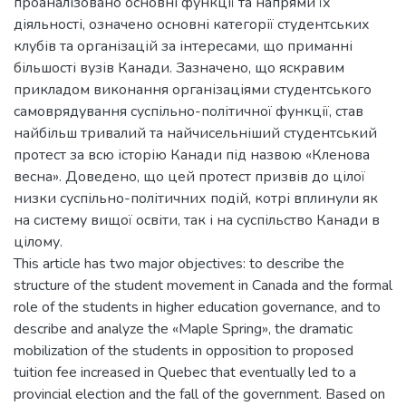
проаналізовано основні функції та напрями їх
діяльності, означено основні категорії студентських
клубів та організацій за інтересами, що приманні
більшості вузів Канади. Зазначено, що яскравим
прикладом виконання організаціями студентського
самоврядування суспільно-політичної функції, став
найбільш тривалий та найчисельніший студентський
протест за всю історію Канади під назвою «Кленова
весна». Доведено, що цей протест призвів до цілої
низки суспільно-політичних подій, котрі вплинули як
на систему вищої освіти, так і на суспільство Канади в
цілому.
This article has two major objectives: to describe the
structure of the student movement in Canada and the formal
role of the students in higher education governance, and to
describe and analyze the «Maple Spring», the dramatic
mobilization of the students in opposition to proposed
tuition fee increased in Quebec that eventually led to a
provincial election and the fall of the government. Based on