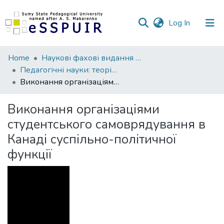
(current)
Log In
Communities
Home
Наукові фахові видання СумДПУ
&
Педагогічні науки: теорія, історія, інноваційні технології
Collections
Виконання організаціями студентського самоврядування в Канаді суспільно-політичної функції
All of DSpace
Виконання організаціями
студентського самоврядування в
Statistics
Канаді суспільно-політичної
функції