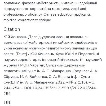
вокально-фахова майстерність
,
китайські здобувачі
,
формувально-корекційна методика
,
vocal and
professional proficiency
,
Chinese education applicants
,
molding-correction technique
Citation
Юй Хенюань Досвід удосконалення вокально-
виконавської майстерності китайських здобувачів в
українському музично-педагогічному закладі вищої
освіти [Текст] / Юй Хенюань, Хуан Юйсі // Педагогічні
науки: теорія, історія, інноваційні технології : науковий
журнал / МОН України, Сумський державний
педагогічний ун-т ім. А. С. Макаренка ; [редкол.: А. А.
Сбруєва, М. А. Бойченко, О. А. Біда та ін.]. – Суми :
СумДПУ ім. А. С. Макаренка, 2022. – № 2 (116). – С.
244–254. – DOI: 10.24139/2312-5993/2022.02/244-
254
URI