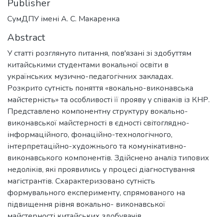
Publisher
СумДПУ імені А. С. Макаренка
Abstract
У статті розглянуто питання, пов'язані зі здобуттям
китайськими студентами вокальної освіти в
українських музично-педагогічних закладах.
Розкрито сутність поняття «вокально-виконавська
майстерність» та особливості її прояву у співаків із КНР.
Представлено компонентну структуру вокально-
виконавської майстерності в єдності світоглядно-
інформаційного, фонаційно-технологічного,
інтерпретаційно-художнього та комунікативно-
виконавського компонентів. Здійснено аналіз типових
недоліків, які проявились у процесі діагностування
магістрантів. Схарактеризовано сутність
формувального експерименту, спрямованого на
підвищення рівня вокально- виконавської
майстерності китайських здобувачів.