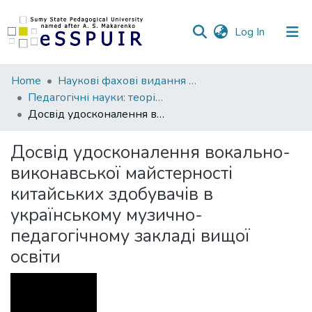
(current)
Log In
Communities
Home
Наукові фахові видання СумДПУ
&
Педагогічні науки: теорія, історія, інноваційні технології
Collections
Досвід удосконалення вокально-виконавської майстерності китайських здобувачів в українському музично-педагогічному закладі вищої освіти
All of DSpace
Досвід удосконалення вокально-
виконавської майстерності
Statistics
китайських здобувачів в
українському музично-
педагогічному закладі вищої
освіти