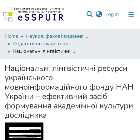
(current)
Log In
Communities
Home
Наукові фахові видання СумДПУ
&
Педагогічні науки: теорія, історія, інноваційні технології
Collections
Національні лінгвістичні ресурси українського мовноінформаційного фонду НАН України – ефективний засіб формування академічної культури дослідника
All of DSpace
Національні лінгвістичні ресурси
українського
Statistics
мовноінформаційного фонду НАН
України – ефективний засіб
формування академічної культури
дослідника