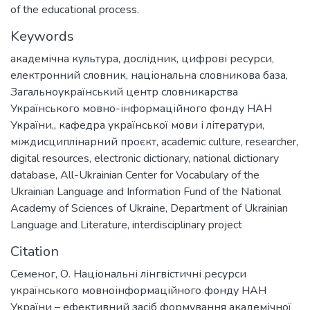
of the educational process.
Keywords
академічна культура
,
дослідник
,
цифрові ресурси
,
електронний словник
,
національна словникова база
,
Загальноукраїнський центр словникарства
Українського мовно-інформаційного фонду НАН
України,
,
кафедра української мови і літератури
,
міждисциплінарний проєкт
,
academic culture
,
researcher
,
digital resources
,
electronic dictionary
,
national dictionary
database
,
All-Ukrainian Center for Vocabulary of the
Ukrainian Language and Information Fund of the National
Academy of Sciences of Ukraine
,
Department of Ukrainian
Language and Literature
,
interdisciplinary project
Citation
Семеног, О. Національні лінгвістичні ресурси
українського мовноінформаційного фонду НАН
України – ефективний засіб формування академічної