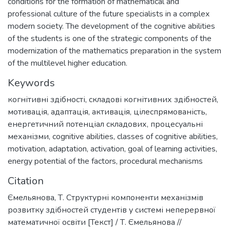
conditions for the formation of mathematical and
professional culture of the future specialists in a complex
modern society. The development of the cognitive abilities
of the students is one of the strategic components of the
modernization of the mathematics preparation in the system
of the multilevel higher education.
Keywords
когнітивні здібності
,
складові когнітивних здібностей
,
мотивація
,
адаптація
,
активація
,
цілеспрямованість
,
енергетичний потенціал складових
,
процесуальні
механізми
,
cognitive abilities
,
classes of cognitive abilities
,
motivation
,
adaptation
,
activation
,
goal of learning activities
,
energy potential of the factors
,
procedural mechanisms
Citation
Ємельянова, Т. Структурні компоненти механізмів
розвитку здібностей студентів у системі неперервної
математичної освіти [Текст] / Т. Ємельянова //