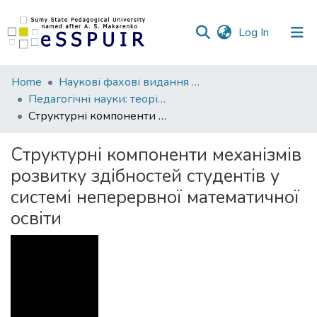
(current)
Log In
Communities
Home
Наукові фахові видання СумДПУ
&
Педагогічні науки: теорія, історія, інноваційні технології
Collections
Структурні компоненти механізмів розвитку здібностей студентів у системі неперервної математичної освіти
All of DSpace
Структурні компоненти механізмів
розвитку здібностей студентів у
Statistics
системі неперервної математичної
освіти