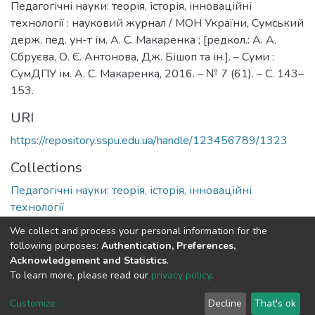
Педагогічні науки: теорія, історія, інноваційні
технології : науковий журнал / МОН України, Сумський
держ. пед. ун-т ім. А. С. Макаренка ; [редкол.: А. А.
Сбруєва, О. Є. Антонова, Дж. Бішоп та ін.]. – Суми :
СумДПУ ім. А. С. Макаренка, 2016. – № 7 (61). – С. 143–
153.
URI
https://repository.sspu.edu.ua/handle/123456789/1323
Collections
Педагогічні науки: теорія, історія, інноваційні
технології
We collect and process your personal information for the
Full item page
Google Scholar
following purposes:
Authentication, Preferences,
Acknowledgement and Statistics
.
To learn more, please read our
privacy policy
.
DSpace software and SSPU named after A.S. Makarenko
copyright © 2002-2026
LYRASIS
Customize
Decline
That's ok
Cookie settings
Privacy policy
Send Feedback