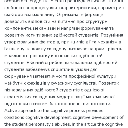
особистості студента. У статті розглядаються когнітивні
здібності, їх процесуальні характеристики, параметри і
фактори взаємовпливу. Отримана інформація
дозволить відповісти на питання про структурні
компоненти, механізми й напрями формування та
розвитку когнітивних здібностей студентів. Розуміння
утворювальних факторів, принципів дії та механізмів
їх впливу на кожну складову визначає напрям і рівень
можливого розвитку когнітивних здібностей
студентів. Якісний стрибок пізнавальних здібностей
студентів забезпечує сприятливі умови для
формування математичної та професійної культури
майбутніх фахівців у сучасному суспільстві. Розвиток
пізнавальних здібностей студентів є однією зі
стратегічних складових модернізації математичної
підготовки в системі багаторівневої вищої освіти.
Active approach to the cognitive process provides
conditions cognitive development, cognitive development of
the student personality’s abilities. In the article the cognitive