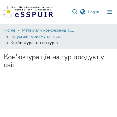
(current)
Log In
Communities
Home
Матеріали конференцій, семінарів, читань
&
Індустрія туризму та гостинності: досвід, проблеми, перспективи
Collections
Кон’юктура цін на тур продукт у світі
All of DSpace
Кон’юктура цін на тур продукт у
світі
Statistics