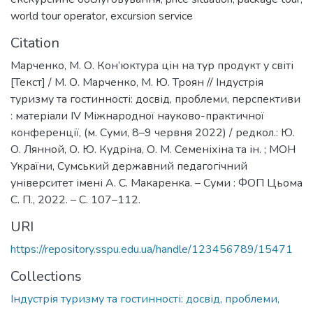
world tour operator
,
excursion service
Citation
Марченко, М. О. Кон’юктура цін на тур продукт у світі
[Текст] / М. О. Марченко, М. Ю. Троян // Індустрія
туризму та гостинності: досвід, проблеми, перспективи
: матеріали ІV Міжнародної науково-практичної
конференції, (м. Суми, 8–9 червня 2022) / редкол.: Ю.
О. Лянной, О. Ю. Кудріна, О. М. Семеніхіна та ін. ; МОН
України, Сумський державний педагогічний
університет імені А. С. Макаренка. – Суми : ФОП Цьома
С. П., 2022. – С. 107–112.
URI
https://repository.sspu.edu.ua/handle/123456789/15471
Collections
Індустрія туризму та гостинності: досвід, проблеми,