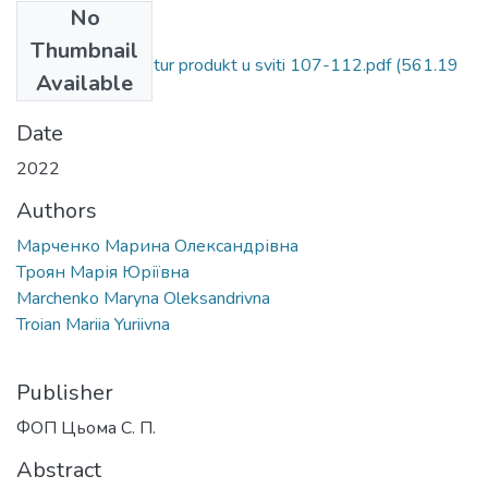
No
Files
Thumbnail
Koniuktura tsin na tur produkt u sviti 107-112.pdf
(561.19
Available
KB)
Date
2022
Authors
Марченко Марина Олександрівна
Троян Марія Юріївна
Marchenko Maryna Oleksandrivna
Troian Mariia Yuriivna
Publisher
ФОП Цьома С. П.
Abstract