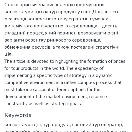
Стаття присвячена висвітленню формування
кон’юнктури цін на тур продукт у світі. Доцільність
реалізації конкретного типу стратегії в умовах
динамічного конкурентного середовища – досить
складний процес, який повинен враховувати різні
варіанти розвитку ринкового середовища,
обмеження ресурсів, а також поставлені стратегічні
цілі.
The article is devoted to highlighting the formation of prices
for tour products in the world. The expediency of
implementing a specific type of strategy in a dynamic
competitive environment is a rather complex process that
must take into account different options for the
development of the market environment, resource
constraints, as well as strategic goals.
Keywords
кон’юнктура цін
,
тур продукт
,
світовий тур оператор
,
екскурсійне обслуговування
,
price situation
,
package tour
,