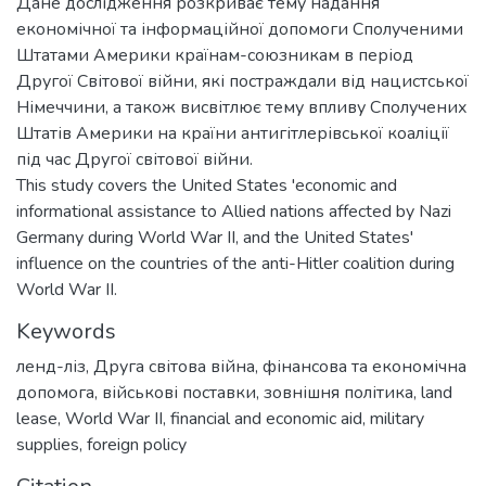
Дане дослідження розкриває тему надання
економічної та інформаційної допомоги Сполученими
Штатами Америки країнам-союзникам в період
Другої Світової війни, які постраждали від нацистської
Німеччини, а також висвітлює тему впливу Сполучених
Штатів Америки на країни антигітлерівської коаліції
під час Другої світової війни.
This study covers the United States 'economic and
informational assistance to Allied nations affected by Nazi
Germany during World War II, and the United States'
influence on the countries of the anti-Hitler coalition during
World War II.
Keywords
ленд-ліз
,
Друга світова війна
,
фінансова та економічна
допомога
,
військові поставки
,
зовнішня політика
,
land
lease
,
World War II
,
financial and economic aid
,
military
supplies
,
foreign policy