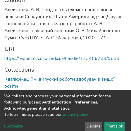
Citation
Алексенко, А. В. Ленд-ліз як елемент зовнішньої
політики Сполучених Штатів Америки під час Другої
світової війни [Текст] : магістер. робота / А. В.
Алексенко ; науковий керівник О. В. Михайличенко. –
Суми : СумДПУ ім. А. С. Макаренка, 2020. – 71 с.
URI
https://repository.sspu.edu.ua/handle/123456789/9839
Collections
Кваліфікаційні випускні роботи здобувачів вищої
освіти
We collect and process your personal information for the
Full item page
Google Scholar
following purposes:
Authentication, Preferences,
Acknowledgement and Statistics
.
To learn more, please read our
privacy policy
.
DSpace software and SSPU named after A.S. Makarenko
copyright © 2002-2026
LYRASIS
Customize
Decline
That's ok
Cookie settings
Privacy policy
Send Feedback