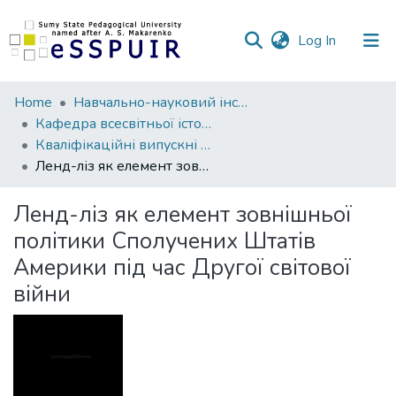
(current)
Log In
Communities
Home
Навчально-науковий інститут історії, права та міжнародних відносин
&
Кафедра всесвітньої історії, міжнародних відносин та методики навчання історичних дисциплін
Collections
Кваліфікаційні випускні роботи здобувачів вищої освіти
Ленд-ліз як елемент зовнішньої політики Сполучених Штатів Америки під час Другої світової війни
All of DSpace
Ленд-ліз як елемент зовнішньої
Statistics
політики Сполучених Штатів
Америки під час Другої світової
війни