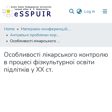
(current)
Log In
Communities
Home
Матеріали конференцій, семінарів, читань
&
Актуальні проблеми корекційної педагогіки, психології та реабілітації
Collections
Особливості лікарського контролю в процесі фізкультурної освіти підлітків у ХХ ст.
All of DSpace
Особливості лікарського контролю
в процесі фізкультурної освіти
Statistics
підлітків у ХХ ст.