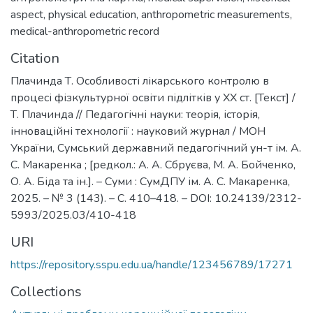
aspect
,
physical education
,
anthropometric measurements
,
medical-anthropometric record
Citation
Плачинда Т. Особливості лікарського контролю в
процесі фізкультурної освіти підлітків у ХХ ст. [Текст] /
Т. Плачинда // Педагогічні науки: теорія, історія,
інноваційні технології : науковий журнал / МОН
України, Сумський державний педагогічний ун-т ім. А.
С. Макаренка ; [редкол.: А. А. Сбруєва, М. А. Бойченко,
О. А. Біда та ін.]. – Суми : СумДПУ ім. А. С. Макаренка,
2025. – № 3 (143). – С. 410–418. – DOI: 10.24139/2312-
5993/2025.03/410-418
URI
https://repository.sspu.edu.ua/handle/123456789/17271
Collections