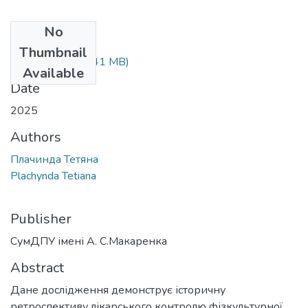
No
Files
Thumbnail
Plachynda.pdf
(1.41 MB)
Available
Date
2025
Authors
Плачинда Тетяна
Plachynda Tetiana
Publisher
СумДПУ імені А. С.Макаренка
Abstract
Дане дослідження демонструє історичну
ретроспективу лікарського контролю фізкультурної