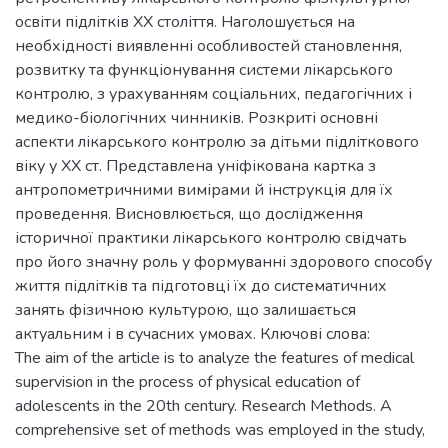
освіти підлітків ХХ століття. Наголошується на
необхідності виявленні особливостей становлення,
розвитку та функціонування системи лікарського
контролю, з урахуванням соціальних, педагогічних і
медико-біологічних чинників. Розкриті основні
аспекти лікарського контролю за дітьми підліткового
віку у ХХ ст. Представлена уніфікована картка з
антропометричними вимірами й інструкція для їх
проведення. Висновлюється, що дослідження
історичної практики лікарського контролю свідчать
про його значну роль у формуванні здорового способу
життя підлітків та підготовці їх до систематичних
занять фізичною культурою, що залишається
актуальним і в сучасних умовах. Ключові слова:
The aim of the article is to analyze the features of medical
supervision in the process of physical education of
adolescents in the 20th century. Research Methods. A
comprehensive set of methods was employed in the study,