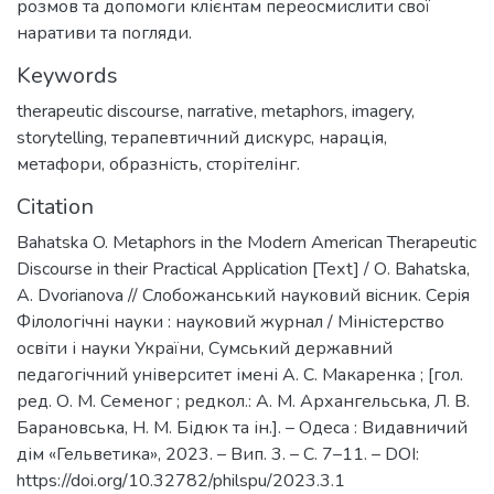
розмов та допомоги клієнтам переосмислити свої
наративи та погляди.
Keywords
therapeutic discourse
,
narrative
,
metaphors
,
imagery
,
storytelling
,
терапевтичний дискурс
,
нарація
,
метафори
,
образність
,
сторітелінг.
Citation
Bahatska O. Metaphors in the Modern American Therapeutic
Discourse in their Practical Application [Техt] / О. Bahatska,
А. Dvorianova // Слобожанський науковий вiсник. Серiя
Філологічні науки : науковий журнал / Міністерство
освіти і науки України, Сумський державний
педагогічний університет імені А. С. Макаренка ; [гол.
ред. О. М. Семеног ; редкол.: А. М. Архангельська, Л. В.
Барановська, Н. М. Бідюк та ін.]. – Одеса : Видавничий
дім «Гельветика», 2023. – Вип. 3. – С. 7–11. – DOI:
https://doi.org/10.32782/philspu/2023.3.1