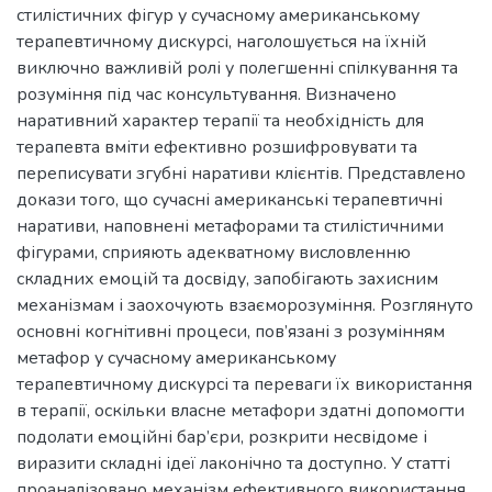
стилістичних фігур у сучасному американському
терапевтичному дискурсі, наголошується на їхній
виключно важливій ролі у полегшенні спілкування та
розуміння під час консультування. Визначено
наративний характер терапії та необхідність для
терапевта вміти ефективно розшифровувати та
переписувати згубні наративи клієнтів. Представлено
докази того, що сучасні американські терапевтичні
наративи, наповнені метафорами та стилістичними
фігурами, сприяють адекватному висловленню
складних емоцій та досвіду, запобігають захисним
механізмам і заохочують взаєморозуміння. Розглянуто
основні когнітивні процеси, пов’язані з розумінням
метафор у сучасному американському
терапевтичному дискурсі та переваги їх використання
в терапії, оскільки власне метафори здатні допомогти
подолати емоційні бар’єри, розкрити несвідоме і
виразити складні ідеї лаконічно та доступно. У статті
проаналізовано механізм ефективного використання