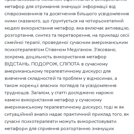
метафор для отримання значущої інформації від
співрозмовників та досягнення більшого усвідомлення
ними сказаного, що ґрунтується на чотирьохетапній
моделі використання метафор, яка включає активацію,
розгортання, синтез та перетворення, на прикладі сесії
сімейної терапії, проведеної сучасним американським
психотерапевтом Стівеном Медіганом. З’ясовано,
зокрема, доцільність використання метафор
ВІДСТАНЬ, ПОДОРОЖ, СЛІПОТА в сучасному
американському терапевтичному дискурсі для
вивчення складностей та проблем у відносинах, а
також корекції власних поглядів та усвідомлення
труднощів. Загалом, у статті досліджено наріжні
камені використання метафор у сучасному
американському терапевтичному дискурсі, тоді ж як
ситуаційний аналіз надає практичний приклад того, як
сучасні психотерапевти можуть використовувати
метафори для сприяння розгортанню значущих