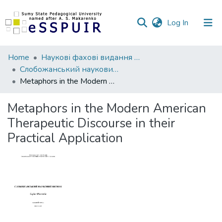
(current)
Log In
Communities
Home
Наукові фахові видання СумДПУ
&
Слобожанський науковий вісник. Серія Філологія
Collections
Metaphors in the Modern American Therapeutic Discourse in their Practical Application
All of DSpace
Metaphors in the Modern American
Therapeutic Discourse in their
Statistics
Practical Application