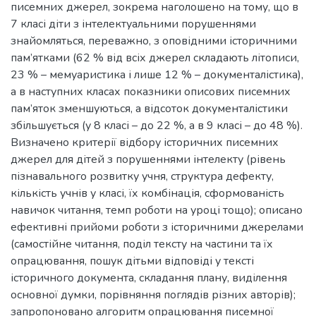
писемних джерел, зокрема наголошено на тому, що в
7 класі діти з інтелектуальними порушеннями
знайомляться, переважно, з оповідними історичними
пам’ятками (62 % від всіх джерел складають літописи,
23 % – мемуаристика і лише 12 % – документалістика),
а в наступних класах показники описових писемних
пам’яток зменшуються, а відсоток документалістики
збільшується (у 8 класі – до 22 %, а в 9 класі – до 48 %).
Визначено критерії відбору історичних писемних
джерел для дітей з порушеннями інтелекту (рівень
пізнавального розвитку учня, структура дефекту,
кількість учнів у класі, їх комбінація, сформованість
навичок читання, темп роботи на уроці тощо); описано
ефективні прийоми роботи з історичними джерелами
(самостійне читання, поділ тексту на частини та їх
опрацювання, пошук дітьми відповіді у тексті
історичного документа, складання плану, виділення
основної думки, порівняння поглядів різних авторів);
запропоновано алгоритм опрацювання писемної