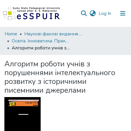
(current)
Log In
Communities
Home
Наукові фахові видання СумДПУ
&
Освіта. Інноватика. Практика
Collections
Алгоритм роботи учнів з порушеннями інтелектуального розвитку з історичними писемними джерелами
All of DSpace
Алгоритм роботи учнів з
порушеннями інтелектуального
Statistics
розвитку з історичними
писемними джерелами