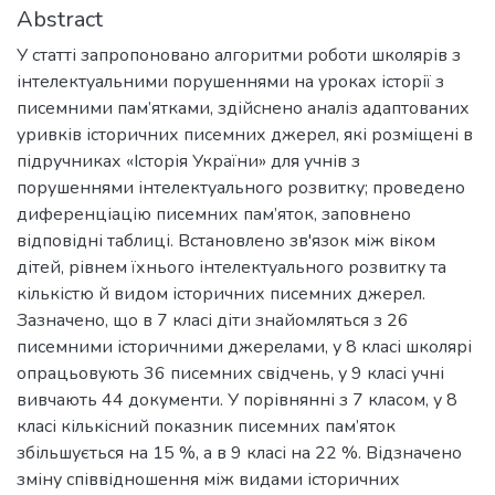
Abstract
У статті запропоновано алгоритми роботи школярів з
інтелектуальними порушеннями на уроках історії з
писемними пам’ятками, здійснено аналіз адаптованих
уривків історичних писемних джерел, які розміщені в
підручниках «Історія України» для учнів з
порушеннями інтелектуального розвитку; проведено
диференціацію писемних пам’яток, заповнено
відповідні таблиці. Встановлено зв'язок між віком
дітей, рівнем їхнього інтелектуального розвитку та
кількістю й видом історичних писемних джерел.
Зазначено, що в 7 класі діти знайомляться з 26
писемними історичними джерелами, у 8 класі школярі
опрацьовують 36 писемних свідчень, у 9 класі учні
вивчають 44 документи. У порівнянні з 7 класом, у 8
класі кількісний показник писемних пам’яток
збільшується на 15 %, а в 9 класі на 22 %. Відзначено
зміну співвідношення між видами історичних