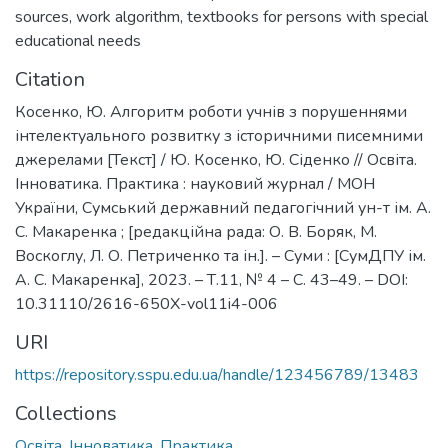
sources
,
work algorithm
,
textbooks for persons with special
educational needs
Citation
Косенко, Ю. Алгоритм роботи учнів з порушеннями
інтелектуального розвитку з історичними писемними
джерелами [Текст] / Ю. Косенко, Ю. Сіденко // Освіта.
Інноватика. Практика : науковий журнал / МОН
України, Сумський державний педагогічний ун-т ім. А.
С. Макаренка ; [редакційна рада: О. В. Боряк, М.
Воскоглу, Л. О. Петриченко та ін.]. – Суми : [СумДПУ ім.
А. С. Макаренка], 2023. – Т.11, № 4 – С. 43–49. – DOI:
10.31110/2616-650X-vol11i4-006
URI
https://repository.sspu.edu.ua/handle/123456789/13483
Collections
Освіта. Інноватика. Практика