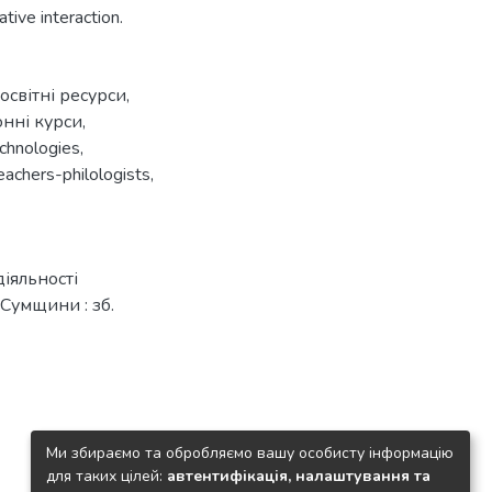
tive interaction.
освітні ресурси
,
онні курси
,
echnologies
,
teachers-philologists
,
діяльності
 Сумщини : зб.
Ми збираємо та обробляємо вашу особисту інформацію
для таких цілей:
автентифікація, налаштування та