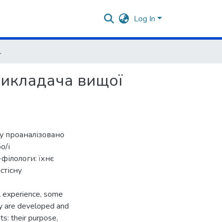
Log In
икладача вищої школи
 викладача вищої
ду проаналізовано
о/і
філологи: їхнє
стісну
al experience, some
ey are developed and
ts: their purpose,