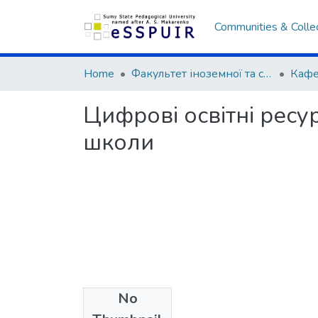
Communities & Colle
Home
Факультет іноземної та слов’янської філології
Цифрові освітні ресу
школи
No
Files