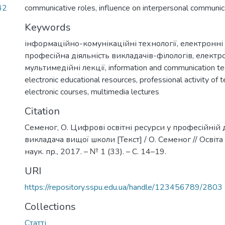
42
communicative roles, influence on interpersonal communica
Keywords
інформаційно-комунікаційні технології
,
електронні 
професійна діяльність викладачів-філологів
,
електр
мультимедійні лекції
,
information and communication t
electronic educational resources
,
professional activity of 
electronic courses
,
multimedia lectures
Citation
Семеног, О. Цифрові освітні ресурси у професійній 
викладача вищої школи [Текст] / О. Семеног // Освіта
наук. пр., 2017. – № 1 (33). – C. 14–19.
URI
https://repository.sspu.edu.ua/handle/123456789/2803
Collections
Статті