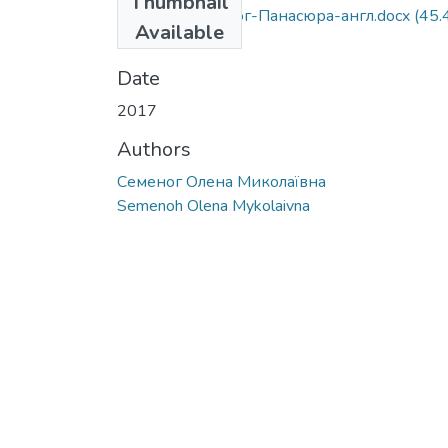
Thumbnail
Стаття-О.Семеног-Панасюра-англ.docx
(45.
Available
KB)
Date
2017
Authors
Семеног Олена Миколаївна
Semenoh Olena Mykolaivna