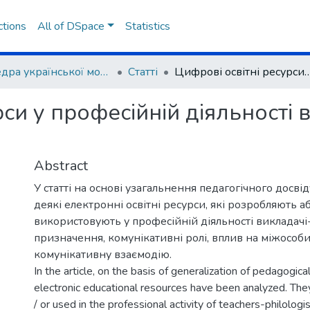
ctions
All of DSpace
Statistics
Кафедра української мови та літератури
Статті
Цифрові освітні ресурси у професійній діяльності в
рси у професійній діяльності
Abstract
У статті на основі узагальнення педагогічного досві
деякі електронні освітні ресурси, які розробляють аб
використовують у професійній діяльності викладачі-
призначення, комунікативні ролі, вплив на міжособи
комунікативну взаємодію.
In the article, on the basis of generalization of pedagogic
electronic educational resources have been analyzed. Th
/ or used in the professional activity of teachers-philologis