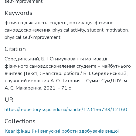
self-improvement.
Keywords
фізична діяльність
,
студент
,
мотивація
,
фізичне
самовдосконалення
,
physical activity
,
student
,
motivation
,
physical self-improvement
Citation
Серединський, Б. І. Стимулювання мотивації
фізичного самовдосконалення студента – майбутнього
вчителя [Текст] : магістер. робота / Б. І. Серединський ;
науковий керівник А. О. Титович. – Суми : СумДПУ ім.
А. С. Макаренка, 2021. – 71 с.
URI
https://repository.sspu.edu.ua/handle/123456789/12160
Collections
Кваліфікаційні випускні роботи здобувачів вищої