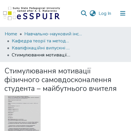
(current)
Log In
Communities
Home
Навчально-науковий інститут фізичної культури
&
Кафедра теорії та методики фізичної культури
Collections
Кваліфікаційні випускні роботи здобувачів вищої освіти
Стимулювання мотивації фізичного самовдосконалення студента – майбутнього вчителя
All of DSpace
Стимулювання мотивації
Statistics
фізичного самовдосконалення
студента – майбутнього вчителя