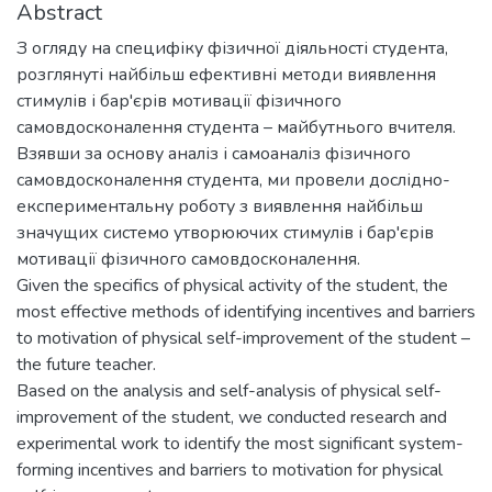
Abstract
З огляду на специфіку фізичної діяльності студента,
розглянуті найбільш ефективні методи виявлення
стимулів і бар'єрів мотивації фізичного
самовдосконалення студента – майбутнього вчителя.
Взявши за основу аналіз і самоаналіз фізичного
самовдосконалення студента, ми провели дослідно-
експериментальну роботу з виявлення найбільш
значущих системо утворюючих стимулів і бар'єрів
мотивації фізичного самовдосконалення.
Given the specifics of physical activity of the student, the
most effective methods of identifying incentives and barriers
to motivation of physical self-improvement of the student –
the future teacher.
Based on the analysis and self-analysis of physical self-
improvement of the student, we conducted research and
experimental work to identify the most significant system-
forming incentives and barriers to motivation for physical