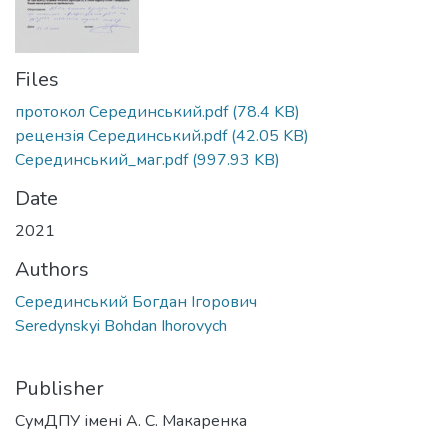
Files
протокол Серединський.pdf
(78.4 KB)
рецензія Серединський.pdf
(42.05 KB)
Серединський_маг.pdf
(997.93 KB)
Date
2021
Authors
Серединський Богдан Ігорович
Seredynskyi Bohdan Ihorovych
Publisher
СумДПУ імені А. С. Макаренка