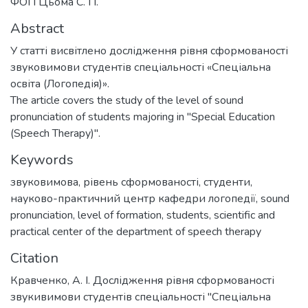
ФОП Цьома С. П.
Abstract
У статті висвітлено дослідження рівня сформованості
звуковимови студентів спеціальності «Спеціальна
освіта (Логопедія)».
The article covers the study of the level of sound
pronunciation of students majoring in "Special Education
(Speech Therapy)".
Keywords
звуковимова
,
рівень сформованості
,
студенти
,
науково-практичний центр кафедри логопедії
,
sound
pronunciation
,
level of formation
,
students
,
scientific and
practical center of the department of speech therapy
Citation
Кравченко, А. І. Дослідження рівня сформованості
звукивимови студентів спеціальності "Спеціальна