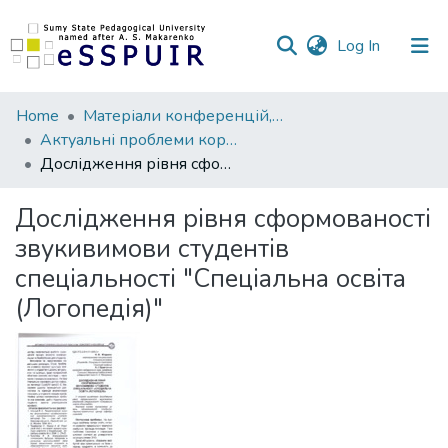
(current)
Log In
Communities
Home
Матеріали конференцій, семінарів, читань
&
Актуальні проблеми корекційної педагогіки, психології та реабілітації
Collections
Дослідження рівня сформованості звукивимови студентів спеціальності "Спеціальна освіта (Логопедія)"
All of DSpace
Дослідження рівня сформованості
звукивимови студентів
Statistics
спеціальності "Спеціальна освіта
(Логопедія)"