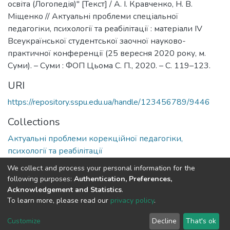
освіта (Логопедія)" [Текст] / А. І. Кравченко, Н. В.
Міщенко // Актуальні проблеми спеціальної
педагогіки, психології та реабілітації : матеріали IV
Всеукраїнської студентської заочної науково-
практичної конференції (25 вересня 2020 року, м.
Суми). – Суми : ФОП Цьома С. П., 2020. – С. 119–123.
URI
https://repository.sspu.edu.ua/handle/123456789/9446
Collections
Актуальні проблеми корекційної педагогіки,
психології та реабілітації
We collect and process your personal information for the
Full item page
Google Scholar
following purposes:
Authentication, Preferences,
Acknowledgement and Statistics
.
To learn more, please read our
privacy policy
.
DSpace software and SSPU named after A.S. Makarenko
copyright © 2002-2026
LYRASIS
Customize
Decline
That's ok
Cookie settings
Privacy policy
Send Feedback