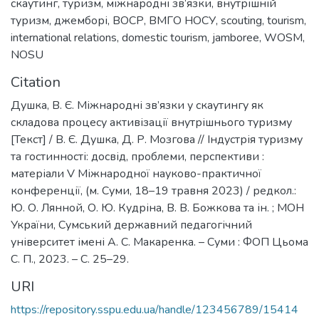
скаутинг
,
туризм
,
міжнародні зв’язки
,
внутрішній
туризм
,
джемборі
,
ВОСР
,
ВМГО НОСУ
,
scouting
,
tourism
,
international relations
,
domestic tourism
,
jamboree
,
WOSM
,
NOSU
Citation
Душка, В. Є. Міжнародні зв’язки у скаутингу як
складова процесу активізації внутрішнього туризму
[Текст] / В. Є. Душка, Д. Р. Мозгова // Індустрія туризму
та гостинності: досвід, проблеми, перспективи :
матеріали V Міжнародної науково-практичної
конференції, (м. Суми, 18–19 травня 2023) / редкол.:
Ю. О. Лянной, О. Ю. Кудріна, В. В. Божкова та ін. ; МОН
України, Сумський державний педагогічний
університет імені А. С. Макаренка. – Суми : ФОП Цьома
С. П., 2023. – С. 25–29.
URI
https://repository.sspu.edu.ua/handle/123456789/15414