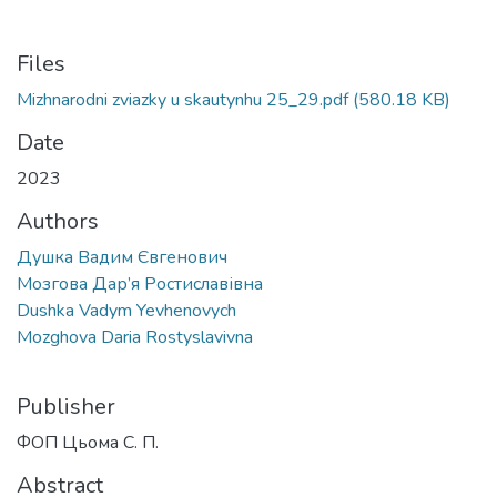
Files
Mizhnarodni zviazky u skautynhu 25_29.pdf
(580.18 KB)
Date
2023
Authors
Душка Вадим Євгенович
Мозгова Дар’я Ростиславівна
Dushka Vadym Yevhenovych
Mozghova Daria Rostyslavivna
Publisher
ФОП Цьома С. П.
Abstract