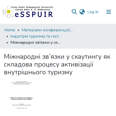
(current)
Log In
Communities
Home
Матеріали конференцій, семінарів, читань
&
Індустрія туризму та гостинності: досвід, проблеми, перспективи
Collections
Міжнародні зв’язки у скаутингу як складова процесу активізації внутрішнього туризму
All of DSpace
Міжнародні зв’язки у скаутингу як
складова процесу активізації
Statistics
внутрішнього туризму