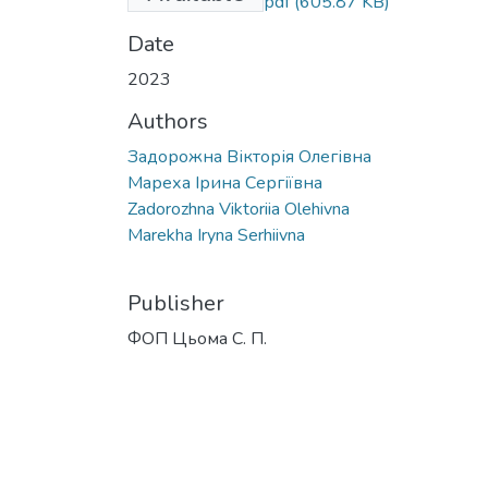
reklamy110_115.pdf
(605.87 KB)
Date
2023
Authors
Задорожна Вікторія Олегівна
Мареха Ірина Сергіївна
Zadorozhna Viktoriia Olehivna
Marekha Iryna Serhiivna
Publisher
ФОП Цьома С. П.