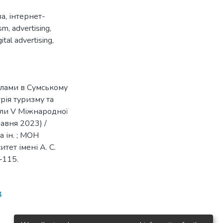
ва
,
інтернет-
ism
,
advertising
,
gital advertising
,
клами в Сумському
стрія туризму та
іали V Міжнародної
авня 2023) /
а ін. ; МОН
тет імені А. С.
–115.
4