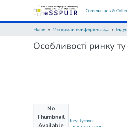
Communities & Colle
Home
Матеріали конференцій, семінарів, читань
Особливості ринку ту
No
Files
Thumbnail
Osoblyvosti rynku turystychnoi
Available