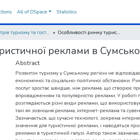
ctions
All of DSpace
Statistics
Індустрія туризму та гостинності: досвід, проблеми, перспективи
Особливості ринку туристичної реклами в Сумському регіоні
ристичної реклами в Сумсько
Abstract
Розвиток туризму у Сумському регіоні не відповіда
економічної та соціально-політичної обстановки. Р
послуг зростає швидше, ніж реклама, що створює пр
впровадженням та популярністю реклами. У роботі 
розглядаються різні види реклами, що використовую
такі як зовнішня реклама, інтернет-реклама та суве
Зазначається, що сучасні технології, зокрема інтерн
значення для туристичної реклами, і наводяться пр
реклами в туристичній галузі. Автор також зазначає