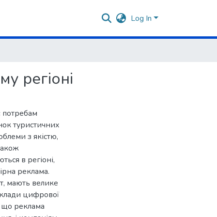
Log In
му регіоні
є потребам
инок туристичних
облеми з якістю,
також
ться в регіоні,
нірна реклама.
ет, мають велике
иклади цифрової
, що реклама