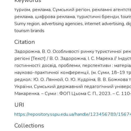
Keywords
туризм
,
реклама
,
Сумський регіон
,
рекламні агентст
реклама
,
цифрова реклама
,
туристичні бренди
,
tour
Sumy region
,
advertising agencies
,
internet advertising
,
di
tourism brands
Citation
Задорожна, В. О. Особливості ринку туристичної ре
регіоні [Текст] / В. О. Задорожна, І. С. Мареха // Інду
гостинності: досвід, проблеми, перспективи : матер
науково-практичної конференції, (м. Суми, 18–19 тр
редкол.: Ю. О. Лянной, О. Ю. Кудріна, В. В. Божкова т
України, Сумський державний педагогічний універси
Макаренка. – Суми : ФОП Цьома С. П., 2023. – С. 110
URI
https://repository.sspu.edu.ua/handle/123456789/1567
Collections