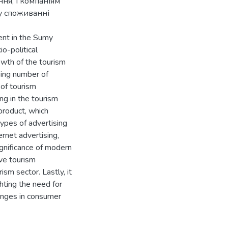
ння, і компаніям
 у споживанні
ent in the Sumy
o-political
owth of the tourism
sing number of
of tourism
ing in the tourism
 product, which
types of advertising
ernet advertising,
ignificance of modern
tive tourism
ism sector. Lastly, it
ghting the need for
anges in consumer