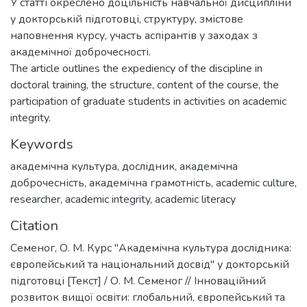
У статті окреслено доцільність навчальної дисципліни
у докторській підготовці, структуру, змістове
наповнення курсу, участь аспірантів у заходах з
академічної доброчесності.
The article outlines the expediency of the discipline in
doctoral training, the structure, content of the course, the
participation of graduate students in activities on academic
integrity.
Keywords
академічна культура
,
дослідник
,
академічна
доброчесність
,
академічна грамотність
,
academic culture
,
researcher
,
academic integrity
,
academic literacy
Citation
Семеног, О. М. Курс "Академічна культура дослідника:
європейський та національний досвід" у докторській
підготовці [Текст] / О. М. Семеног // Інноваційний
розвиток вищої освіти: глобальний, європейський та