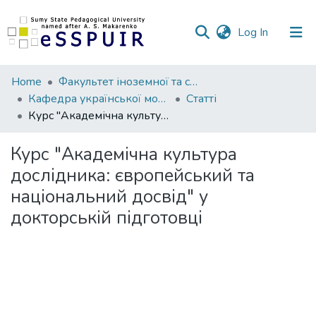
(current)
Log In
Communities
Home
Факультет іноземної та слов’янської філології
&
Кафедра української мови та літератури
Статті
Collections
Курс "Академічна культура дослідника: європейський та національний досвід" у докторській підготовці
All of DSpace
Курс "Академічна культура
дослідника: європейський та
Statistics
національний досвід" у
докторській підготовці