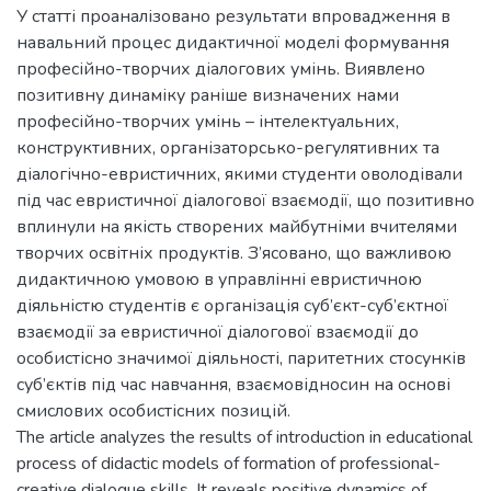
У статті проаналізовано результати впровадження в
навальний процес дидактичної моделі формування
професійно-творчих діалогових умінь. Виявлено
позитивну динаміку раніше визначених нами
професійно-творчих умінь – інтелектуальних,
конструктивних, організаторсько-регулятивних та
діалогічно-евристичних, якими студенти оволодівали
під час евристичної діалогової взаємодії, що позитивно
вплинули на якість створених майбутніми вчителями
творчих освітніх продуктів. З’ясовано, що важливою
дидактичною умовою в управлінні евристичною
діяльністю студентів є організація суб’єкт-суб’єктної
взаємодії за евристичної діалогової взаємодії до
особистісно значимої діяльності, паритетних стосунків
суб’єктів під час навчання, взаємовідносин на основі
смислових особистісних позицій.
The article analyzes the results of introduction in educational
process of didactic models of formation of professional-
creative dialogue skills. It reveals positive dynamics of