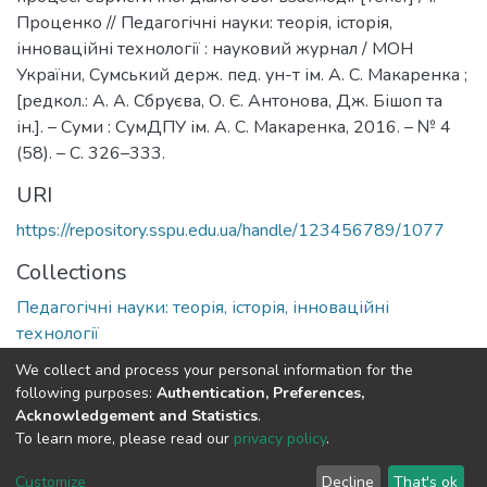
Проценко // Педагогічні науки: теорія, історія,
інноваційні технології : науковий журнал / МОН
України, Сумський держ. пед. ун-т ім. А. С. Макаренка ;
[редкол.: А. А. Сбруєва, О. Є. Антонова, Дж. Бішоп та
ін.]. – Суми : СумДПУ ім. А. С. Макаренка, 2016. – № 4
(58). – С. 326–333.
URI
https://repository.sspu.edu.ua/handle/123456789/1077
Collections
Педагогічні науки: теорія, історія, інноваційні
технології
We collect and process your personal information for the
Full item page
Google Scholar
following purposes:
Authentication, Preferences,
Acknowledgement and Statistics
.
To learn more, please read our
privacy policy
.
DSpace software and SSPU named after A.S. Makarenko
copyright © 2002-2026
LYRASIS
Customize
Decline
That's ok