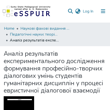
(current)
Log In
Communities
Home
Наукові фахові видання СумДПУ
&
Педагогічні науки: теорія, історія, інноваційні технології
Collections
Аналіз результатів експериментального дослідження формування професійно-творчих діалогових умінь cтудентів гуманітарних дисциплін у процесі евристичної діалогової взаємодії
All of DSpace
Аналіз результатів
експериментального дослідження
Statistics
формування професійно-творчих
діалогових умінь cтудентів
гуманітарних дисциплін у процесі
евристичної діалогової взаємодії