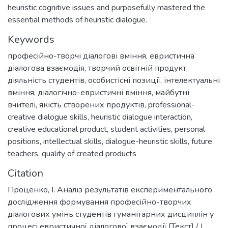
heuristic cognitive issues and purposefully mastered the
essential methods of heuristic dialogue.
Keywords
професійно-творчі діалогові вміння
,
евристична
діалогова взаємодія
,
творчий освітній продукт
,
діяльність студентів
,
особистісні позиції
,
інтелектуальні
вміння
,
діалогічно-евристичні вміння
,
майбутні
вчителі
,
якість створених продуктів
,
professional-
creative dialogue skills
,
heuristic dialogue interaction
,
creative educational product
,
student activities
,
personal
positions
,
intellectual skills
,
dialogue-heuristic skills
,
future
teachers
,
quality of created products
Citation
Проценко, І. Аналіз результатів експериментального
дослідження формування професійно-творчих
діалогових умінь студентів гуманітарних дисциплін у
процесі евристичної діалогової взаємодії [Текст] / І.