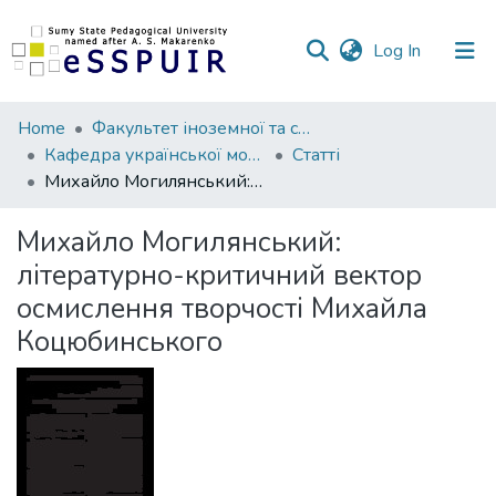
(current)
Log In
Communities
Home
Факультет іноземної та слов’янської філології
&
Кафедра української мови та літератури
Статті
Collections
Михайло Могилянський: літературно-критичний вектор осмислення творчості Михайла Коцюбинського
All of DSpace
Михайло Могилянський:
літературно-критичний вектор
Statistics
осмислення творчості Михайла
Коцюбинського