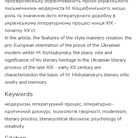
проєвропейську зорієнтованість прози українського
письменника-модерніста М. Коцюбинського, місце,
роль та значення його літературного доробку в
українському літературному процесі кінця XIX -
початку XX ст.
In the article, the features of the style manners creation, the
pro-European orientation of the prose of the Ukrainian
modem writer M. Kotsiubynsky, the place, role and
significance of his literary heritage in the Ukrainian literary
process of the late XIX - early XX century are
characterizedon the basis of M. Mohylianskyi’s literary critic
works and memoirs.
Keywords
модернізм
,
літературний процес
,
літературно-
критичний дискурс
,
психологія творчості
,
modernism
,
literary process
,
literarycritical discourse
,
psychology of
creativity