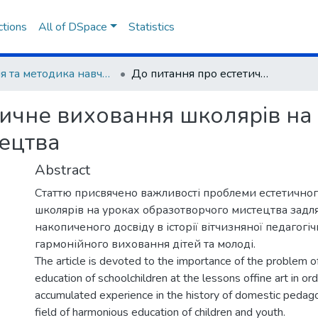
ctions
All of DSpace
Statistics
Теорія та методика навчання суспільних дисциплін
До питання про естетичне виховання школярів на уроках образотворчого мистецтва
тичне виховання школярів на
ецтва
Abstract
Статтю присвячено важливості проблеми естетично
школярів на уроках образотворчого мистецтва зад
накопиченого досвіду в історії вітчизняної педагогіч
гармонійного виховання дітей та молоді.
The article is devoted to the importance of the problem o
education of schoolchildren at the lessons offine art in or
accumulated experience in the history of domestic pedagog
field of harmonious education of children and youth.