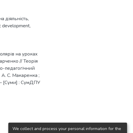
на діяльність
,
ic development
,
олярів на уроках
Харченко // Теорія
во-педагогічний
А. С. Макаренка ;
]. – [Суми] : СумДПУ
We collect and process your personal information for the