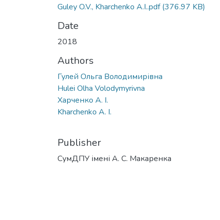
Guley O.V., Kharchenko A.I..pdf
(376.97 KB)
Date
2018
Authors
Гулей Ольга Володимирівна
Hulei Olha Volodymyrivna
Харченко А. І.
Kharchenko A. I.
Publisher
СумДПУ імені А. С. Макаренка