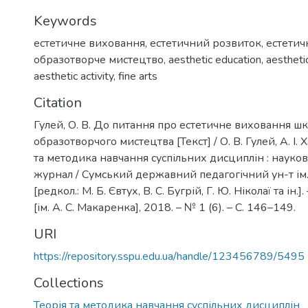
Keywords
естетичне виховання
,
естетичний розвиток
,
естетич
образотворче мистецтво
,
aesthetic education
,
aesthet
aesthetic activity
,
fine arts
Citation
Гулей, О. В. До питання про естетичне виховання шк
образотворчого мистецтва [Текст] / О. В. Гулей, А. І. 
та методика навчання суспільних дисциплін : науко
журнал / Сумський державний педагогічний ун-т ім. 
[редкол.: М. Б. Євтух, В. С. Бугрій, Г. Ю. Ніколаї та ін.
[ім. А. С. Макаренка], 2018. – № 1 (6). – С. 146–149.
URI
https://repository.sspu.edu.ua/handle/123456789/5495
Collections
Теорія та методика навчання суспільних дисциплін