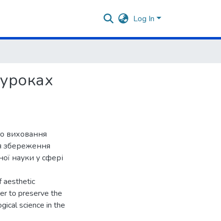
Log In
 уроках
го виховання
ля збереження
ної науки у сфері
f aesthetic
der to preserve the
ical science in the