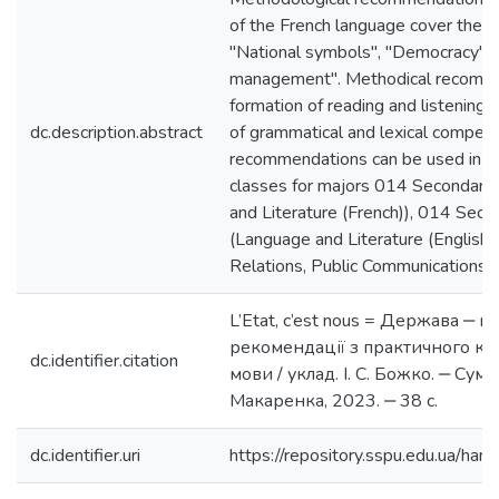
of the French language cover the to
"National symbols", "Democracy", 
management". Methodical recommen
formation of reading and listening 
dc.description.abstract
of grammatical and lexical compet
recommendations can be used in pr
classes for majors 014 Secondary
and Literature (French)), 014 Seco
(Language and Literature (English))
Relations, Public Communications 
L’Etat, c’est nous = Держава ‒ це
рекомендації з практичного ку
dc.identifier.citation
мови / уклад. І. С. Божко. ‒ Суми
Макаренка, 2023. ‒ 38 с.
dc.identifier.uri
https://repository.sspu.edu.ua/