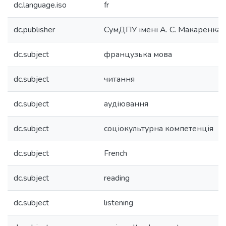
dc.language.iso
fr
dc.publisher
CумДПУ імені А. С. Макаренка
dc.subject
французька мова
dc.subject
читання
dc.subject
аудіювання
dc.subject
соціокультурна компетенція
dc.subject
French
dc.subject
reading
dc.subject
listening