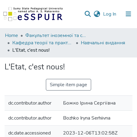
(current)
Log In
Communities
Home
Факультет іноземної та слов’янської філології
&
Кафедра теорії та практики романо-германських мов
Навчальні видання
Collections
L'Etat, c'est nous!
All of DSpace
L'Etat, c'est nous!
Statistics
Simple item page
dc.contributor.author
Божко Ірина Сергіївна
dc.contributor.author
Bozhko Iryna Serhiivna
dc.date.accessioned
2023-12-06T13:02:58Z