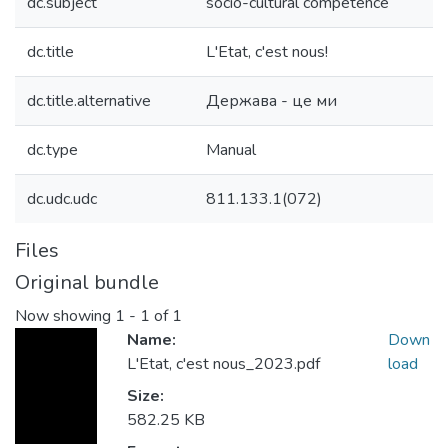
dc.subject
socio-cultural competence
dc.title
L'Etat, c'est nous!
dc.title.alternative
Держава - це ми
dc.type
Manual
dc.udc.udc
811.133.1(072)
Files
Original bundle
Now showing
1 - 1 of 1
Name:
Down
L'Etat, c'est nous_2023.pdf
load
Size:
582.25 KB