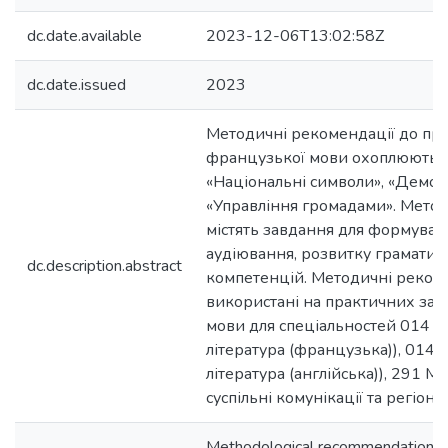
dc.date.available
2023-12-06T13:02:58Z
dc.date.issued
2023
Методичні рекомендації до пра
французької мови охоплюють т
«Національні символи», «Демокр
«Управління громадами». Метод
містять завдання для формуван
аудіювання, розвитку граматичн
dc.description.abstract
компетенцій. Методичні реком
використані на практичних зан
мови для спеціальностей 014 Се
література (французька)), 014 С
література (англійська)), 291 М
суспільні комунікації та регіонал
Methodological recommendations fo