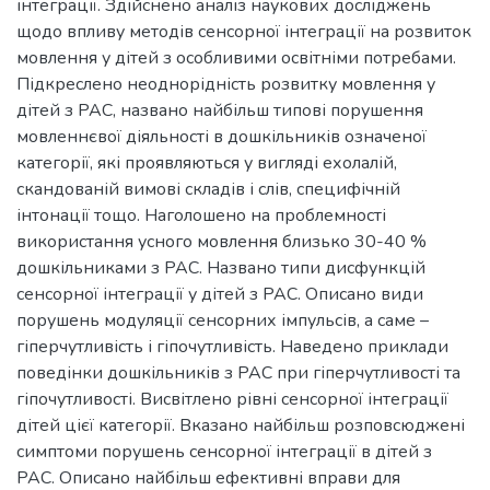
інтеграції. Здійснено аналіз наукових досліджень
щодо впливу методів сенсорної інтеграції на розвиток
мовлення у дітей з особливими освітніми потребами.
Підкреслено неоднорідність розвитку мовлення у
дітей з РАС, названо найбільш типові порушення
мовленнєвої діяльності в дошкільників означеної
категорії, які проявляються у вигляді ехолалій,
скандованій вимові складів і слів, специфічній
інтонації тощо. Наголошено на проблемності
використання усного мовлення близько 30-40 %
дошкільниками з РАС. Названо типи дисфункцій
сенсорної інтеграції у дітей з РАС. Описано види
порушень модуляції сенсорних імпульсів, а саме –
гіперчутливість і гіпочутливість. Наведено приклади
поведінки дошкільників з РАС при гіперчутливості та
гіпочутливості. Висвітлено рівні сенсорної інтеграції
дітей цієї категорії. Вказано найбільш розповсюджені
симптоми порушень сенсорної інтеграції в дітей з
РАС. Описано найбільш ефективні вправи для