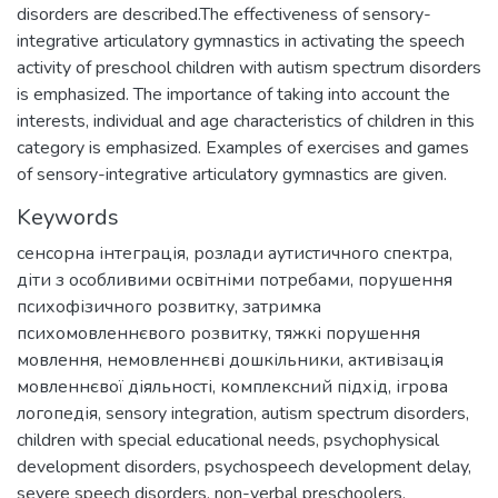
disorders are described.The effectiveness of sensory-
integrative articulatory gymnastics in activating the speech
activity of preschool children with autism spectrum disorders
is emphasized. The importance of taking into account the
interests, individual and age characteristics of children in this
category is emphasized. Examples of exercises and games
of sensory-integrative articulatory gymnastics are given.
Keywords
сенсорна інтеграція
,
розлади аутистичного спектра
,
діти з особливими освітніми потребами
,
порушення
психофізичного розвитку
,
затримка
психомовленнєвого розвитку
,
тяжкі порушення
мовлення
,
немовленнєві дошкільники
,
активізація
мовленнєвої діяльності
,
комплексний підхід
,
ігрова
логопедія
,
sensory integration
,
autism spectrum disorders
,
children with special educational needs
,
psychophysical
development disorders
,
psychospeech development delay
,
severe speech disorders
,
non-verbal preschoolers
,