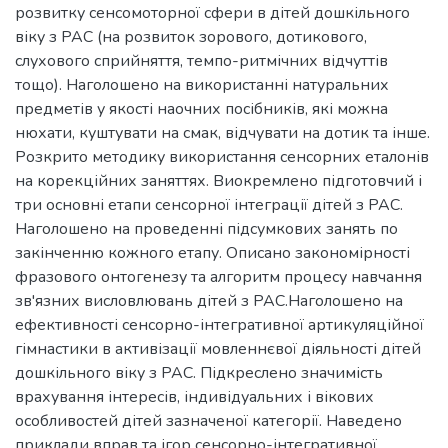
розвитку сенсомоторної сфери в дітей дошкільного
віку з РАС (на розвиток зорового, дотикового,
слухового сприйняття, темпо-ритмічних відчуттів
тощо). Наголошено на використанні натуральних
предметів у якості наочних посібників, які можна
нюхати, куштувати на смак, відчувати на дотик та інше.
Розкрито методику використання сенсорних еталонів
на корекційних заняттях. Виокремлено підготовчий і
три основні етапи сенсорної інтеграції дітей з РАС.
Наголошено на проведенні підсумкових занять по
закінченню кожного етапу. Описано закономірності
фразового онтогенезу та алгоритм процесу навчання
зв'язних висловлювань дітей з РАС.Наголошено на
ефективності сенсорно-інтегративної артикуляційної
гімнастики в активізації мовленнєвої діяльності дітей
дошкільного віку з РАС. Підкреслено значимість
врахування інтересів, індивідуальних і вікових
особливостей дітей зазначеної категорії. Наведено
приклади вправ та ігор сенсорно-інтегративної