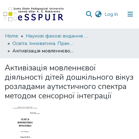
(current)
Log In
Communities
Home
Наукові фахові видання СумДПУ
&
Освіта. Інноватика. Практика
Collections
Активізація мовленнєвої діяльності дітей дошкільного вікуз розладами аутистичного спектра методом сенсорної інтеграції
All of DSpace
Активізація мовленнєвої
діяльності дітей дошкільного вікуз
Statistics
розладами аутистичного спектра
методом сенсорної інтеграції