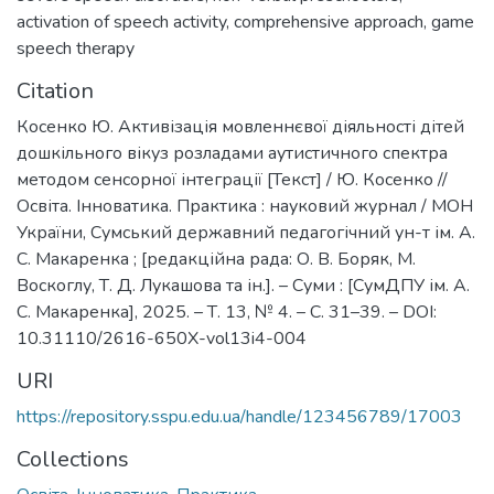
activation of speech activity
,
comprehensive approach
,
game
speech therapy
Citation
Косенко Ю. Активізація мовленнєвої діяльності дітей
дошкільного вікуз розладами аутистичного спектра
методом сенсорної інтеграції [Текст] / Ю. Косенко //
Освіта. Інноватика. Практика : науковий журнал / МОН
України, Сумський державний педагогічний ун-т ім. А.
С. Макаренка ; [редакційна рада: О. В. Боряк, М.
Воскоглу, Т. Д. Лукашова та ін.]. – Суми : [СумДПУ ім. А.
С. Макаренка], 2025. – Т. 13, № 4. – С. 31–39. – DOI:
10.31110/2616-650X-vol13i4-004
URI
https://repository.sspu.edu.ua/handle/123456789/17003
Collections