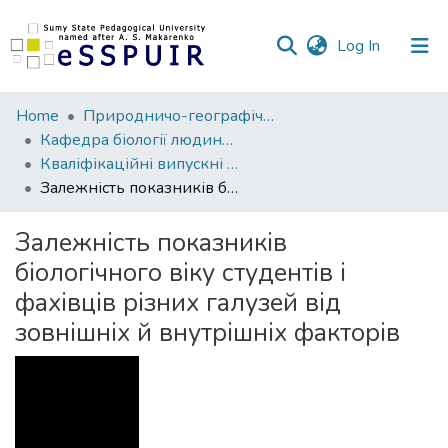
(current)
Log In
Communities
Home
Природничо-географічний факультет
&
Кафедра біології людини, хімії та методики навчання хімії
Collections
Кваліфікаційні випускні роботи здобувачів вищої освіти
Залежність показників біологічного віку студентів і фахівців різних галузей від зовнішніх й внутрішніх факторів
All of DSpace
Залежність показників
Statistics
біологічного віку студентів і
фахівців різних галузей від
зовнішніх й внутрішніх факторів