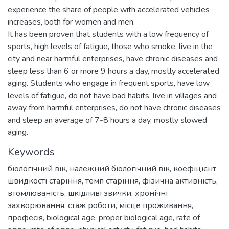
experience the share of people with accelerated vehicles
increases, both for women and men.
It has been proven that students with a low frequency of
sports, high levels of fatigue, those who smoke, live in the
city and near harmful enterprises, have chronic diseases and
sleep less than 6 or more 9 hours a day, mostly accelerated
aging. Students who engage in frequent sports, have low
levels of fatigue, do not have bad habits, live in villages and
away from harmful enterprises, do not have chronic diseases
and sleep an average of 7-8 hours a day, mostly slowed
aging.
Keywords
біологічний вік
,
належний біологічний вік
,
коефіцієнт
швидкості старіння
,
темп старіння
,
фізична активність
,
втомлюваність
,
шкідливі звички
,
хронічні
захворювання
,
стаж роботи
,
місце проживання
,
професія
,
biological age
,
proper biological age
,
rate of