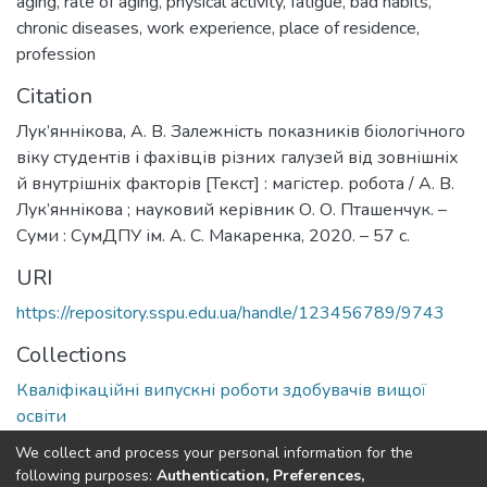
aging
,
rate of aging
,
physical activity
,
fatigue
,
bad habits
,
chronic diseases
,
work experience
,
place of residence
,
profession
Citation
Лук’яннікова, А. В. Залежність показників біологічного
віку студентів і фахівців різних галузей від зовнішніх
й внутрішніх факторів [Текст] : магістер. робота / А. В.
Лук’яннікова ; науковий керівник О. О. Пташенчук. –
Суми : СумДПУ ім. А. С. Макаренка, 2020. – 57 с.
URI
https://repository.sspu.edu.ua/handle/123456789/9743
Collections
Кваліфікаційні випускні роботи здобувачів вищої
освіти
We collect and process your personal information for the
Full item page
Google Scholar
following purposes:
Authentication, Preferences,